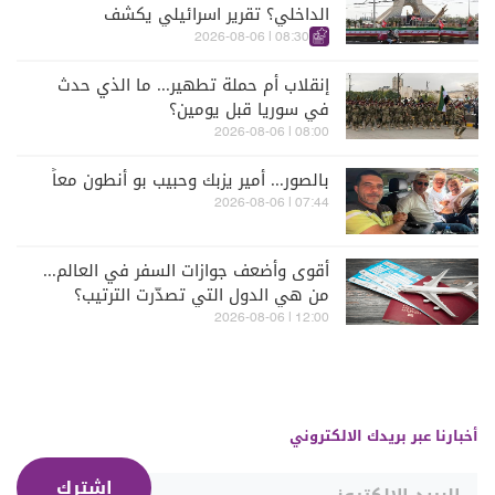
الداخلي؟ تقرير اسرائيلي يكشف
الكواليس
08:30 | 2026-08-06
إنقلاب أم حملة تطهير... ما الذي حدث
في سوريا قبل يومين؟
08:00 | 2026-08-06
بالصور... أمير يزبك وحبيب بو أنطون معاً
07:44 | 2026-08-06
أقوى وأضعف جوازات السفر في العالم...
من هي الدول التي تصدّرت الترتيب؟
12:00 | 2026-08-06
أخبارنا عبر بريدك الالكتروني
إشترك