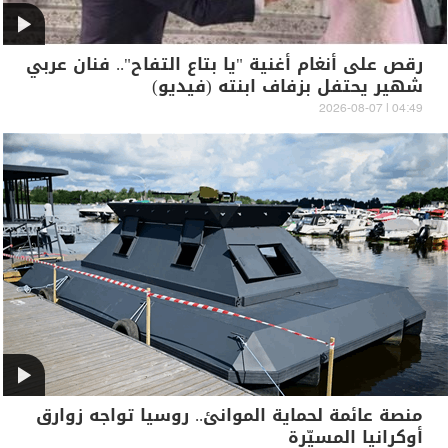
رقص على أنغام أغنية "يا بتاع التفاح".. فنان عربي
شهير يحتفل بزفاف ابنته (فيديو)
04:49 | 2026-08-07
منصة عائمة لحماية الموانئ.. روسيا تواجه زوارق
أوكرانيا المسيّرة