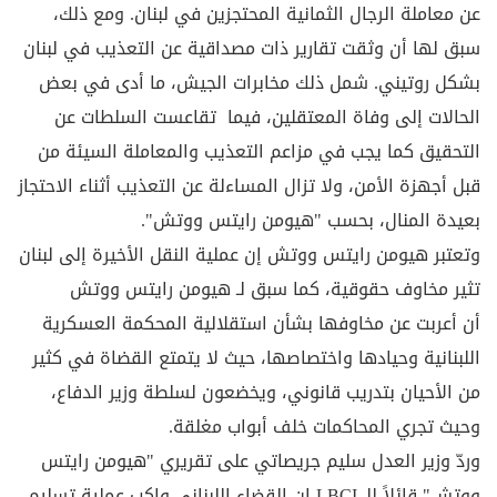
عن معاملة الرجال الثمانية المحتجزين في لبنان. ومع ذلك،
سبق لها أن وثقت تقارير ذات مصداقية عن التعذيب في لبنان
بشكل روتيني. شمل ذلك مخابرات الجيش، ما أدى في بعض
الحالات إلى وفاة المعتقلين، فيما تقاعست السلطات عن
التحقيق كما يجب في مزاعم التعذيب والمعاملة السيئة من
قبل أجهزة الأمن، ولا تزال المساءلة عن التعذيب أثناء الاحتجاز
بعيدة المنال، بحسب "هيومن رايتس ووتش".
وتعتبر هيومن رايتس ووتش إن عملية النقل الأخيرة إلى لبنان
تثير مخاوف حقوقية، كما سبق لـ هيومن رايتس ووتش
أن أعربت عن مخاوفها بشأن استقلالية المحكمة العسكرية
اللبنانية وحيادها واختصاصها، حيث لا يتمتع القضاة في كثير
من الأحيان بتدريب قانوني، ويخضعون لسلطة وزير الدفاع،
وحيث تجري المحاكمات خلف أبواب مغلقة.
وردّ وزير العدل سليم جريصاتي على تقريري "هيومن رايتس
ووتش" قائلاً للـ LBCI إن القضاء اللبناني واكب عملية تسليم