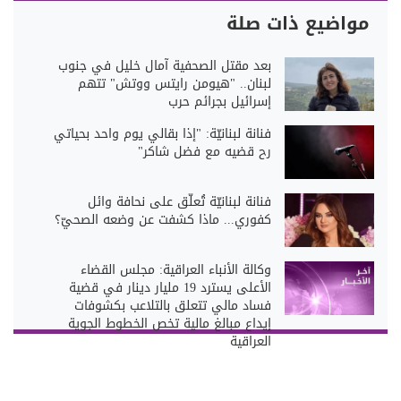
مواضيع ذات صلة
بعد مقتل الصحفية آمال خليل في جنوب
لبنان.. "هيومن رايتس ووتش" تتهم
إسرائيل بجرائم حرب
فنانة لبنانيّة: "إذا بقالي يوم واحد بحياتي
رح قضيه مع فضل شاكر"
فنانة لبنانيّة تُعلّق على نحافة وائل
كفوري... ماذا كشفت عن وضعه الصحيّ؟
وكالة الأنباء العراقية: مجلس القضاء
الأعلى يسترد 19 مليار دينار في قضية
فساد مالي تتعلق بالتلاعب بكشوفات
إيداع مبالغ مالية تخص الخطوط الجوية
العراقية