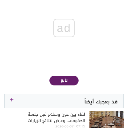
ad
تابع
قد يعجبك أيضاً
لقاء بين عون وسلام قبل جلسة
الحكومة... وعرض لنتائج الزيارات
والمفاوضات
07:15 | 2026-08-07