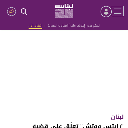
تصفّح بدون إعلانات واقرأ المقالات الحصرية
|
اشترك الآن
Advertisement
لبنان
"رايتس ووتش" تعلّق على قضية