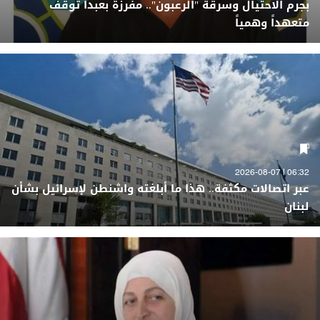
بجرم الاحتيال وسرقة "الرعبون".. مفرزة بعبدا توقف
متعهداً وهمياً
06:32 | 2026-08-07
عبر اتصالات مكثفة.. هذا ما أبلغته واشنطن لإسرائيل بشأن
لبنان