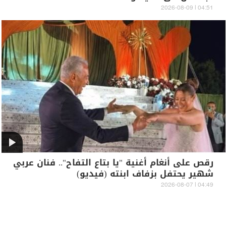
04:51 | 2026-08-09
رقص على أنغام أغنية "يا بتاع التفاح".. فنان عربي
شهير يحتفل بزفاف ابنته (فيديو)
04:49 | 2026-08-07