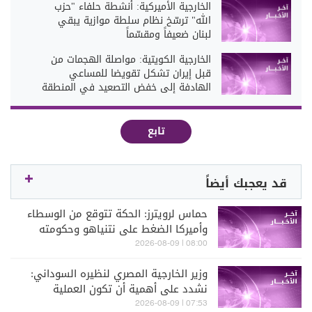
الخارجية الأميركية: أنشطة حلفاء "حزب
الله" ترسّخ نظام سلطة موازية يبقي
لبنان ضعيفاً ومقسّماً
الخارجية الكويتية: مواصلة الهجمات من
قبل إيران تشكل تقويضا للمساعي
الهادفة إلى خفض التصعيد في المنطقة
تابع
قد يعجبك أيضاً
حماس لرويترز: الحكة تتوقع من الوسطاء
وأميركا الضغط على نتنياهو وحكومته
للالتزام بخارطة الطريق
08:00 | 2026-08-09
وزير الخارجية المصري لنظيره السوداني:
نشدد على أهمية أن تكون العملية
السياسية بملكية سودانية خالصة
07:53 | 2026-08-09