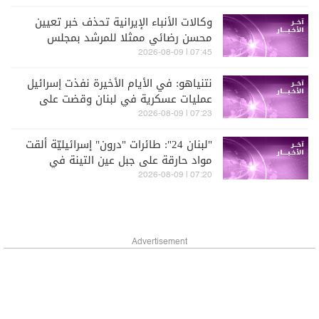
وكالات الأنباء الإيرانية تحذف خبر تعيين
محسن رضائي ممثلا للمرشد بمجلس
الأمن القومي
07:45 | 2026-08-09
نتنياهو: في الأيام الأخيرة نفذت إسرائيل
عمليات عسكرية في لبنان وقضت على
عناصر لحزب الله في منطقة علي الطاهر
07:23 | 2026-08-09
ولا يمكنني الخوض في تفاصيل ذلك
"لبنان 24": طائرات "درون" إسرائيليّة ألقت
مواد حارقة على جبل عين التينة في
البقاع الغربيّ
07:20 | 2026-08-09
Advertisement