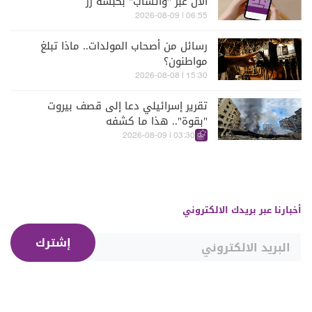
الآن عبر "واتسآب" بكبسة زرّ
06:55 | 2026-08-09
رسائل من أصحاب المولدات.. ماذا تبلغ
مواطنون؟
15:30 | 2026-08-08
تقرير إسرائيلي دعا إلى قصف بيروت
"بقوة".. هذا ما كشفه
03:30 | 2026-08-09
أخبارنا عبر بريدك الالكتروني
إشترك