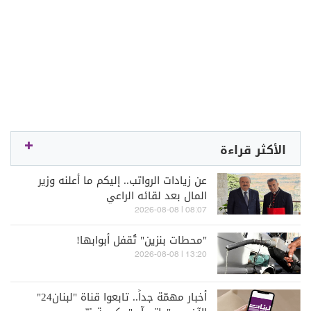
الأكثر قراءة
عن زيادات الرواتب.. إليكم ما أعلنه وزير
المال بعد لقائه الراعي
08:07 | 2026-08-08
"محطات بنزين" تُقفل أبوابها!
13:20 | 2026-08-08
أخبار مهمّة جداً.. تابعوا قناة "لبنان24"