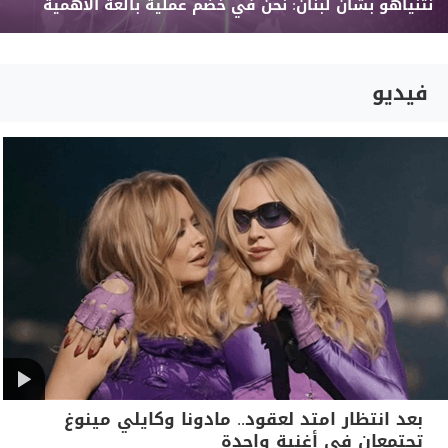
نتنياهو بشأن لبنان: نحن في خضم عملية بالغة الأهمية
فيديو
بعد انتظار امتد لعقود.. مادونا وكايلي مينوغ
تجتمعان في أغنية واحدة