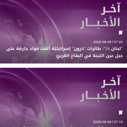
07:20 | 2026-08-09
"لبنان 24": طائرات "درون" إسرائيليّة ألقت مواد حارقة على
جبل عين التينة في البقاع الغربيّ
07:19 | 2026-08-09