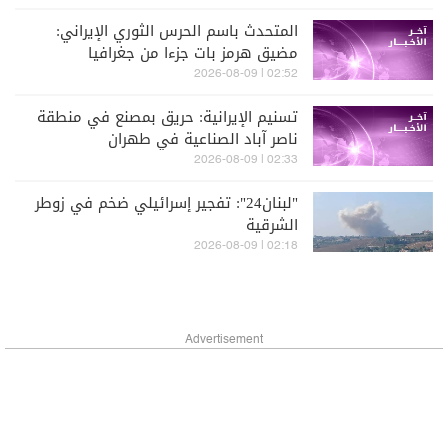
الضغوط
المتحدث باسم الحرس الثوري الإيراني:
مضيق هرمز بات جزءا من جغرافيا
المواجهة بالنسبة لنا وليس مجرد ممر
02:52 | 2026-08-09
مائي
تسنيم الإيرانية: حريق بمصنع في منطقة
ناصر آباد الصناعية في طهران
02:33 | 2026-08-09
"لبنان24": تفجير إسرائيلي ضخم في زوطر
الشرقية
02:18 | 2026-08-09
Advertisement