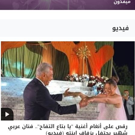
ميفدون
فيديو
رقص على أنغام أغنية "يا بتاع التفاح".. فنان عربي
شهير يحتفل بزفاف ابنته (فيديو)