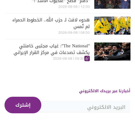
"دفتر" فضح "عنكبوت الأسد"!"
12:00 | 2026-08-08
هدوء لافت لـ حزب الله.. الخطوط الحمراء
لم تُمس
08:00 | 2026-08-08
"The National": غياب مجتبى خامنئي
يكشف تصدعات في مركز القرار الإيراني
09:30 | 2026-08-08
أخبارنا عبر بريدك الالكتروني
إشترك