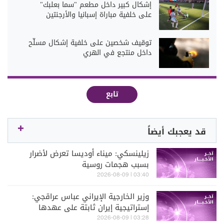
إشكال كبير داخل مطعم "سما بعلبك"
على خلفية مباراة إسبانيا والأرجنتين
توقيف شخصين على خلفية إشكال مسلّح
داخل منتجع في الهري
تابع
قد يعجبك أيضاً
زيلينسكي: ميناء أوديسا تعرض لأضرار
بسبب هجمات روسية
03:40 | 2026-08-09
وزير الخارجية الإيراني عباس عراقجي:
إستراتيجية إيران ثابتة على عهدها
بالمقاومة ومواصلة الصمود رغم كل
03:28 | 2026-08-09