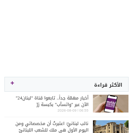
الأكثر قراءة
أخبار مهمّة جداً.. تابعوا قناة "لبنان24"
الآن عبر "واتسآب" بكبسة زرّ
06:55 | 2026-08-09
نائب لبنانيّ: اعتبرتُ أن مخصصاتي ومن
اليوم الأول هي ملك للشعب اللبنانيّ