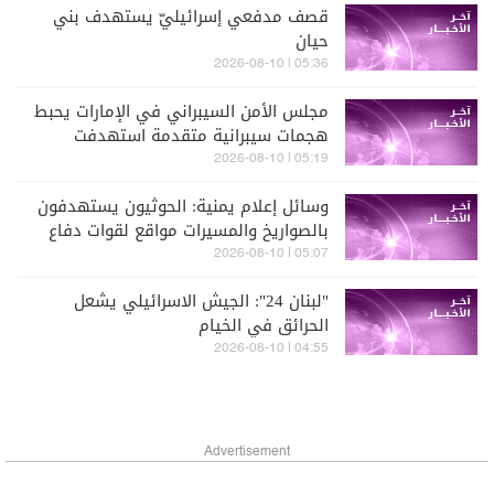
قصف مدفعي إسرائيليّ يستهدف بني
حيان
05:36 | 2026-08-10
مجلس الأمن السيبراني في الإمارات يحبط
هجمات سيبرانية متقدمة استهدفت
قطاعات الطيران والطاقة والتعليم
05:19 | 2026-08-10
بالدولة
وسائل إعلام يمنية: الحوثيون يستهدفون
بالصواريخ والمسيرات مواقع لقوات دفاع
شبوة في بيحان
05:07 | 2026-08-10
"لبنان 24": الجيش الاسرائيلي يشعل
الحرائق في الخيام
04:55 | 2026-08-10
Advertisement