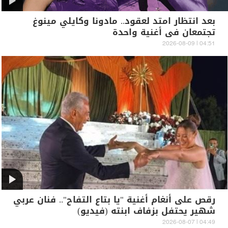
بعد انتظار امتد لعقود.. مادونا وكايلي مينوغ
تجتمعان في أغنية واحدة
04:51 | 2026-08-09
رقص على أنغام أغنية "يا بتاع التفاح".. فنان عربي
شهير يحتفل بزفاف ابنته (فيديو)
04:49 | 2026-08-07