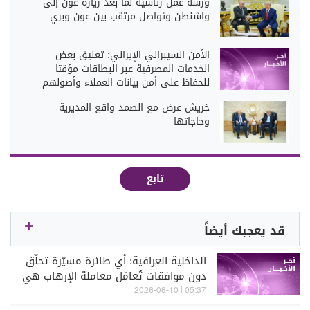
ورشة عمل رئاسية لما بعد زيارة عون إلى
واشنطن وتواصل مرتقب بين عون وبري
الأمن السيبراني الإيراني: تعليق بعض
الخدمات المصرفية عبر البطاقات مؤقتا
للحفاظ على أمن بيانات العملاء وأصولهم
خريش عرض مع الصمد واقع المديرية
وحاجاتها
تابع
قد يعجبك أيضاً
الداخلية العراقية: أي طائرة مسيّرة تحلّق
دون موافقات تُعامَل معاملة الإرهاب هي
ومطلقوها مهما كانت انتماءاتهم
05:37 | 2026-08-10