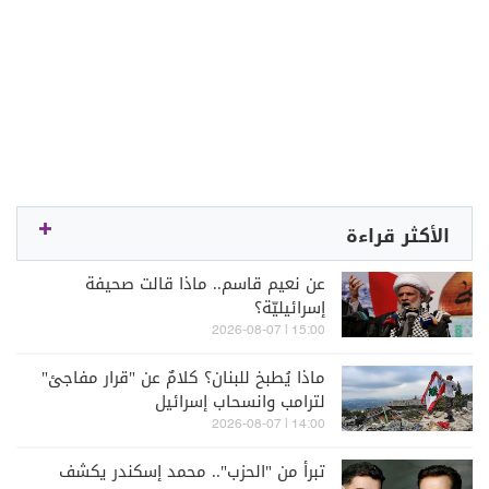
الأكثر قراءة
عن نعيم قاسم.. ماذا قالت صحيفة
إسرائيليّة؟
15:00 | 2026-08-07
ماذا يُطبخ للبنان؟ كلامٌ عن "قرار مفاجئ"
لترامب وانسحاب إسرائيل
14:00 | 2026-08-07
تبرأ من "الحزب".. محمد إسكندر يكشف