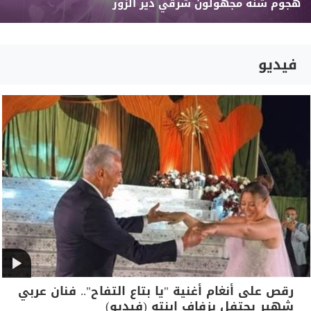
هجوم شنه مجهولون شرقي دير الزور
فيديو
رقص على أنغام أغنية "يا بتاع التفاح".. فنان عربي
شهير يحتفل بزفاف ابنته (فيديو)