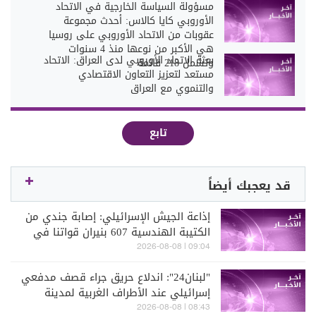
مسؤولة السياسة ‌الخارجية في الاتحاد
الأوروبي كايا كالاس: أحدث مجموعة
عقوبات من الاتحاد الأوروبي على روسيا
هي الأكبر من نوعها منذ 4 سنوات
بعثة الاتحاد الأوروبي لدى العراق: الاتحاد
وتشمل 218 قائمة
مستعد لتعزيز التعاون الاقتصادي
والتنموي مع العراق
تابع
قد يعجبك أيضاً
إذاعة الجيش الإسرائيلي: إصابة جندي من
الكتيبة الهندسية 607 بنيران قواتنا في
بلدة الطيري جنوبي لبنان
09:04 | 2026-08-08
"لبنان24": اندلاع حريق جراء قصف مدفعي
إسرائيلي عند الأطراف الغربية لمدينة
ميس الجبل قرب مجمع الإمام الصدر
08:43 | 2026-08-08