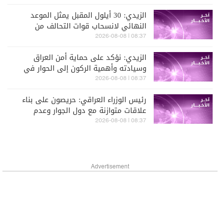
الرياضي
الزيدي: 30 أيلول المقبل يمثل الموعد
النهائي لانسحاب قوات التحالف من
العراق
08:37 | 2026-08-08
الزيدي: نؤكد على حماية أمن العراق
وسيادته وأهمية الركون إلى الحوار في
القضايا الإقليمية والدولية
08:37 | 2026-08-08
رئيس الوزراء العراقي: حريصون على بناء
علاقات متوازنة مع دول الجوار وعدم
السماح باستخدام أراضينا لتهديد أمنها
08:37 | 2026-08-08
Advertisement