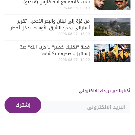
سبب خلافه مع ابنه فارس (فيديو)
02:10 | 2026-08-08
من غزة إلى لبنان والبحر الأحمر... تقرير
أسترالي يحذر: الشرق الأوسط يدخل أخطر
مراحله
16:00 | 2026-08-07
قصة "تكتيك خطير" لـ"حزب الله" ضدّ
إسرائيل.. صحيفة تكشفه
12:00 | 2026-08-07
أخبارنا عبر بريدك الالكتروني
إشترك