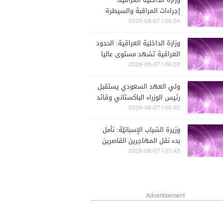
إجراءات المراقبة والسيطرة
على الشريط الحدودي أسهمت
06:04 | 2026-08-07
في تعزيز أمن الحدود والحد من
وزارة الداخلية العراقية: الحدود
محاولات التسلل والتهريب
العراقية تشهد مستوى عاليا
من الأمن والاستقرار
06:03 | 2026-08-07
ولي العهد السعودي يستقبل
رئيس الوزراء الباكستاني وقائد
الجيش في قصر الصفا بمكة
06:02 | 2026-08-07
وزيرة الشباب الإسبانيّة: نأمل
بدء نقل المهاجرين القاصرين
إلى البرّ الإسباني خلال أسابيع
05:42 | 2026-08-07
Advertisement