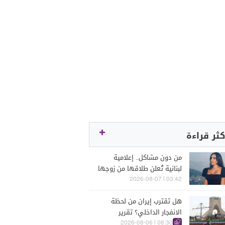
كثر قراءة
من دون مشاكل.. إعلامية
لبنانية تُعلن طلاقها من زوجها
رجل الأعمال
03:42 | 2026-08-07
هل تقترب إيران من لحظة
الانفجار الداخلي؟ تقرير
اسرائيلي يكشف الكواليس
08:30 | 2026-08-06