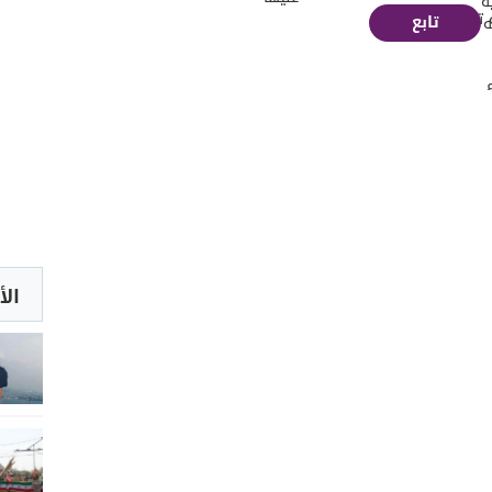
ة
 تقع
تابع
ه
الأ