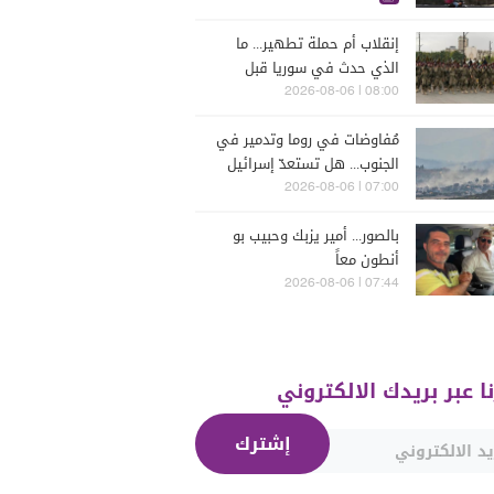
إنقلاب أم حملة تطهير... ما
الذي حدث في سوريا قبل
يومين؟
08:00 | 2026-08-06
مُفاوضات في روما وتدمير في
الجنوب... هل تستعدّ إسرائيل
للحرب؟
07:00 | 2026-08-06
بالصور... أمير يزبك وحبيب بو
أنطون معاً
07:44 | 2026-08-06
نا عبر بريدك الالكتروني
إشترك