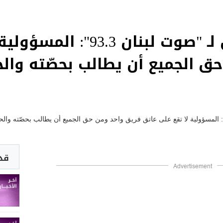
النائب سليم عون لـ "صوت لبن
ق الجميع أن يطالب بحصّته والح
قد 
Advertisement