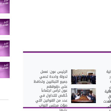
ية
الرئيس عون: نعمل
لدولة واحدة تحمي
جميع اللبنانيين وتحافظ
ى
على حقوقهم
ار
عون ترأس اجتماعاً
انية
د
خُصّص للتداول في
ل
ل
عدد من القوانين التي
منحت
صوّت مجلس النواب
لى
عليها