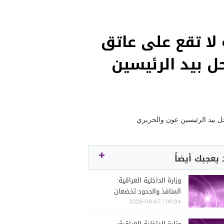
ان 93.3": المسؤولية لا تقع على عاتق
ل بيد الرئيسين
يعجبك أيضاً
وزارة الداخلية العراقية:
المنافذ والحدود تخضعان
لرقابة وإجراءات دقيقة تحقق
06:04 | 2026-08-07
أعلى درجات الأمن والانسيابية
وزارة الداخلية العراقية: