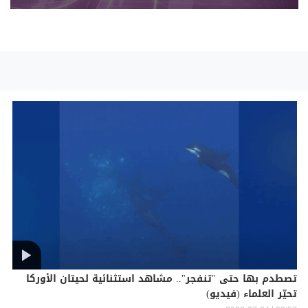
تصطدم بها حتى "تنفجر".. مشاهد استثنائية لحيتان الأوركا
تحيّر العلماء (فيديو)