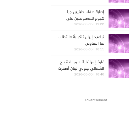
إصابة 6 فلسطينيين جراء
هجوم للمستوطنين على
مسافر يطا جنوبي الخليل
19:00 | 2026-08-05
ترامب: إيران تنكر بأنها تطلب
منا التفاوض
18:55 | 2026-08-05
غارة إسرائيلية على بلدة برج
الشمالي جنوبي لبنان أسفرت
عن وقوع إصابات
18:46 | 2026-08-05
Advertisement