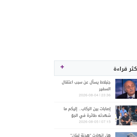
كثر قراءة
جنبلاط يسأل عن سبب اعتقال
السفير
23:36 | 2026-08-04
إصابات بين الركاب... إليكم ما
شهدته طائرة في الجوّ
07:15 | 2026-08-05
هل انهارت "هدنة لبنان"