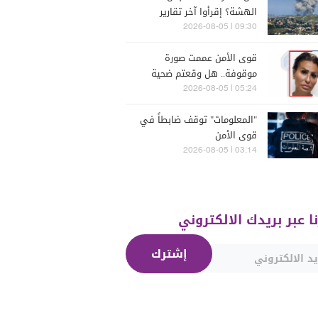
الهشة؟ إقرأوا آخر تقارير
إسرائيلية
09:30 | 2026-08-05
قوى الأمن عممت صورة
موقوفة.. هل وقعتم ضحية
أعمالها؟
05:24 | 2026-08-05
"المعلومات" توقف ضابطاً في
قوى الأمن
03:14 | 2026-08-05
نا عبر بريدك الالكتروني
إشترك