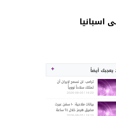
 على اسبانيا
يعجبك أيضاً
ترامب: لن نسمح لإيران أن
تمتلك سلاحاً نووياً
19:23 | 2026-08-05
بيانات ملاحية: ١٠ سفن عبرت
مضيق هرمز خلال ٢٤ ساعة
الماضية
19:10 | 2026-08-05