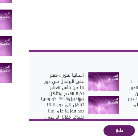
إسبانيا تفوز 1-صفر
الولايات المتحدة 4 - 1
على البرتغال في دور
لدور
16 من كأس العالم
ن
لكرة القدم وتتأهل
الدور
مونديال 2026: كولومبيا
لدور الـ 8
على
تتأهل إلى دور الـ 16
بعد فوزها على غانا
بهدف مقابل لا شيء
تابع