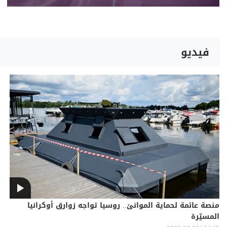
فيديو
منصة عائمة لحماية الموانئ.. روسيا تواجه زوارق أوكرانيا
المسيّرة