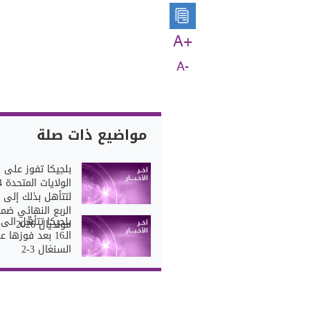
A+
A-
مواضيع ذات صلة
بلجيكا تفوز على
لتتأهل بذلك إلى ا
الربع النهائي ضم
بلجيكا تتأهّل الى 
مونديال 2026
الـ16 بعد فوزها 
السنغال 3-2