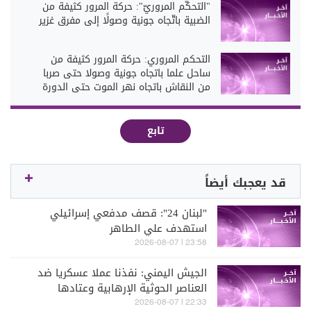
"التحكّم المروريّ": حركة المرور كثيفة من
الضبية باتّجاه جونية وصولًا إلى مفرق غزير
التحكم المروري: حركة المرور كثيفة من
ساحل علما باتجاه جونية وصولا حتى صربا
من النقاش باتجاه نهر الموت حتى الدورة
تابع
قد يعجبك أيضاً
"لبنان 24": قصف مدفعي إسرائيلي
استهدف علي الطاهر
23:58 | 2026-08-07
الجيش اليمني: نفذنا عملا عسكريا ضد
العناصر الحوثية الإرهابية وعتادها
22:33 | 2026-08-07