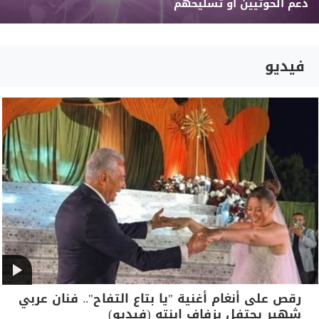
دعم الحوثيين أو تسليحهم
فيديو
رقص على أنغام أغنية "يا بتاع التفاح".. فنان عربي
شهير يحتفل بزفاف ابنته (فيديو)