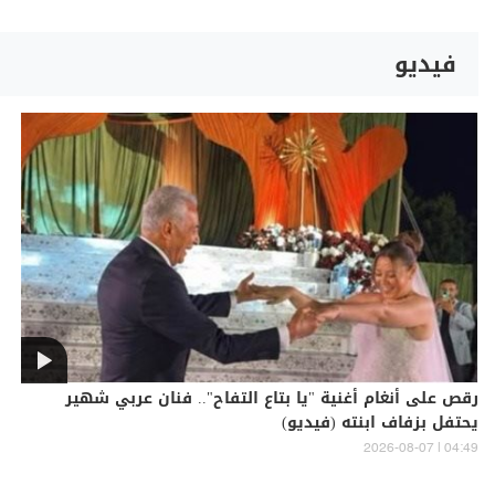
فيديو
رقص على أنغام أغنية "يا بتاع التفاح".. فنان عربي شهير
يحتفل بزفاف ابنته (فيديو)
04:49 | 2026-08-07