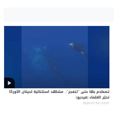
تصطدم بها حتى "تنفجر".. مشاهد استثنائية لحيتان الأوركا
تحيّر العلماء (فيديو)
03:57 | 2026-07-24