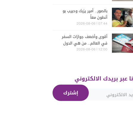
بالصور... أمير يزبك وحبيب بو
أنطون معاً
07:44 | 2026-08-06
أقوى وأضعف جوازات السفر
في العالم... من هي الدول
التي تصدّرت الترتيب؟
12:00 | 2026-08-06
نا عبر بريدك الالكتروني
إشترك