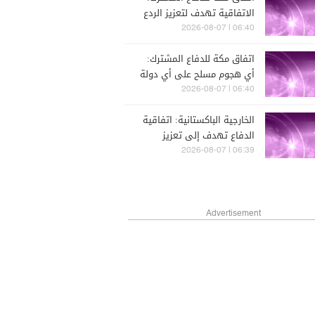
الاتفاقية تهدف لتعزيز الردع
لسحبها
الجماعي في مواجهة أي عمل
06:40 | 2026-08-07
عدواني
اتفاق مكة للدفاع المشترك:
أي هجوم مسلح على أي دولة
يعد هجوما على الدول الثلاث
06:40 | 2026-08-07
جميعها
الخارجية الباكستانية: اتفاقية
الدفاع تهدف إلى تعزيز
السلام والأمن والاستقرار في
06:39 | 2026-08-07
المنطقة وخارجها
Advertisement