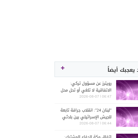
يعجبك أيضاً
رويترز عن مسؤول تركي:
الاتفاقية لا تلغي أو تحل محل
أي اتفاقيات ثنائية أو متعددة
06:47 | 2026-08-07
الأطراف
"لبنان 24": انقلاب جرافة تابعة
للجيش الإسرائيلي بين بلدتَي
زوطر الشرقية وزوطر الغربية
06:44 | 2026-08-07
أثناء تنفيذها أعمال تجريف قبل
اتفاق مكة للدفاع المشترك:
أن يستقدم جرافة ثانية