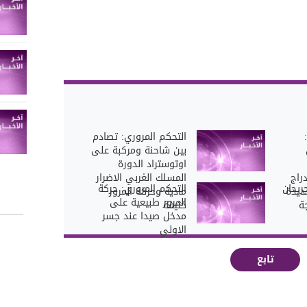
التحكم المروري: تصادم
بين شاحنة ومركبة على
اوتوستراد الدورة
راج
المسلك الغربي الاضرار
ريحان
التحكم المروري: حركة
ديدة
مادية وحركة المرور
المرور طبيعية على
ة
كثيفة
مدخل صيدا عند جسر
الاولي
تابع