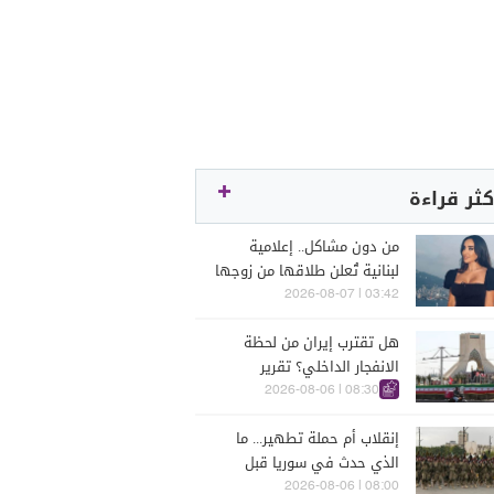
كثر قراءة
من دون مشاكل.. إعلامية
لبنانية تُعلن طلاقها من زوجها
رجل الأعمال
03:42 | 2026-08-07
هل تقترب إيران من لحظة
الانفجار الداخلي؟ تقرير
اسرائيلي يكشف الكواليس
08:30 | 2026-08-06
إنقلاب أم حملة تطهير... ما
الذي حدث في سوريا قبل
يومين؟
08:00 | 2026-08-06