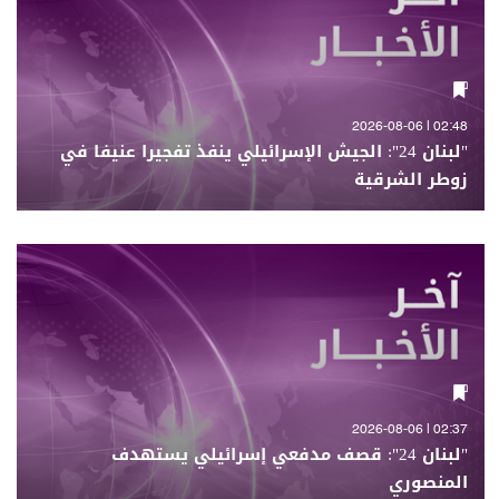
02:48 | 2026-08-06
"لبنان 24": الجيش الإسرائيلي ينفذ تفجيرا عنيفا في
زوطر الشرقية
02:37 | 2026-08-06
"لبنان 24": قصف مدفعي إسرائيلي يستهدف
المنصوري