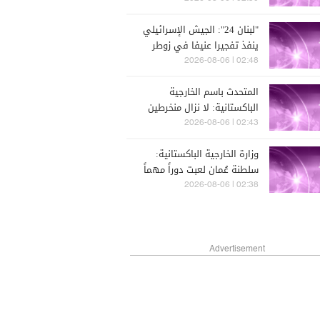
السبت
"لبنان 24": الجيش الإسرائيلي
ينفذ تفجيرا عنيفا في زوطر
الشرقية
02:48 | 2026-08-06
المتحدث باسم الخارجية
الباكستانية: لا نزال منخرطين
مع الدول الأخرى بشأن الأزمة
02:43 | 2026-08-06
في الشرق الأوسط والوضع
وزارة الخارجية الباكستانية:
في هرمز
سلطنة عُمان لعبت دوراً مهماً
في محادثات مضيق هرمز
02:38 | 2026-08-06
Advertisement