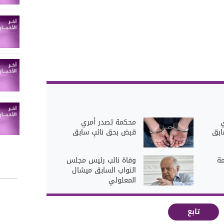
محكمة تصدر أمري
ابق
قبض بحق نائبٍ سابق
ة
وفاة نائب رئيس مجلس
النواب السابق ميشال
المعلولي
تابع