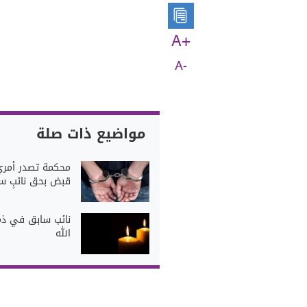
A+
A-
مواضيع ذات صلة
محكمة تصدر أمري
قبض بحق نائبٍ س
نائب سابق في ذم
الله