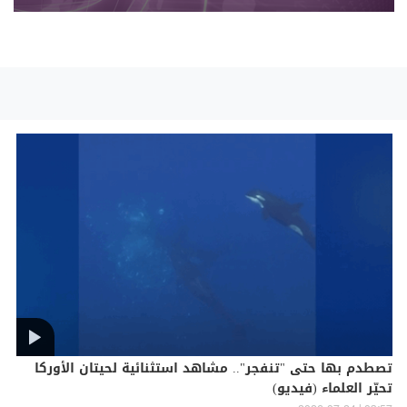
تصطدم بها حتى "تنفجر".. مشاهد استثنائية لحيتان الأوركا
تحيّر العلماء (فيديو)