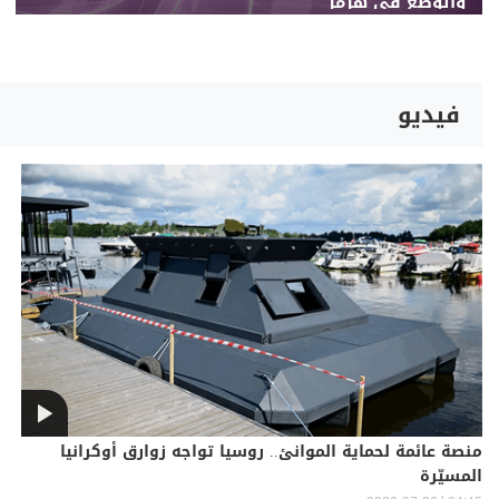
والوضع في هرمز
فيديو
منصة عائمة لحماية الموانئ.. روسيا تواجه زوارق أوكرانيا
المسيّرة