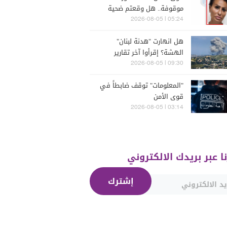
موقوفة.. هل وقعتم ضحية
أعمالها؟
05:24 | 2026-08-05
هل انهارت "هدنة لبنان"
الهشة؟ إقرأوا آخر تقارير
إسرائيلية
09:30 | 2026-08-05
"المعلومات" توقف ضابطاً في
قوى الأمن
03:14 | 2026-08-05
نا عبر بريدك الالكتروني
إشترك