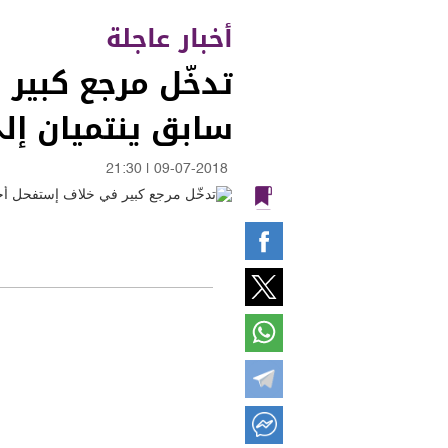
أخبار عاجلة
تدخّل مرجع كبير 
سابق ينتميان إل
21:30
|
09-07-2018