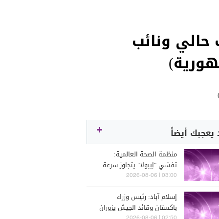
 حالي ونائب
هورية)
يعجبك أيضاً
منظمة الصحة العالمية:
تفشي "إيبولا" يتجاوز سرعة
الاستجابة
03:00 | 2026-08-06
إسلام آباد: رئيس وزراء
باكستان وقائد الجيش يزوران
السعودية من الخميس إلى
02:50 | 2026-08-06