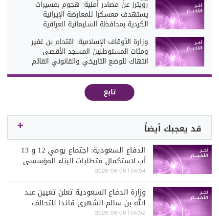
رويترز عن مصادر أمنية: هجوم بمسيرات
يستهدف معسكرا للمعارضة الإيرانية
الكردية بمحافظة السليمانية العراقية
وزارة الأوقاف الإسلامية: اقتحام بن غفير
ومئات المستوطنين المسجد الأقصى
انتهاك للوضع التاريخي والقانوني القائم
تابع
قد يعجبك أيضاً
الدفاع السعودية: اجتماع يومي 12 و 13
آب لاستكمال متطلبات البناء المؤسسي
للتحالف البحري
04:54 | 2026-08-06
وزارة الدفاع السعودية تعلن تعيين عبد
الله بن سالم الشهري قائدا للتحالف
البحري الدفاعي متعدد الجنسيات
04:52 | 2026-08-06