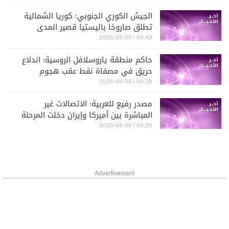
الجيش الكوري الجنوبي: كوريا الشمالية
تطلق صاروخا باليستيا قصير المدى
04:49 | 2026-08-06
حاكم منطقة ياروسلافل الروسية: اندلاع
حريق في مصفاة نفط عقب هجوم
أوكراني واسع بطائرات مسيّرة
04:38 | 2026-08-06
مصدر رفيع للعربية: الاتصالات غير
المباشرة بين أميركا وإيران دخلت المرحلة
النهائية
04:35 | 2026-08-06
Advertisement