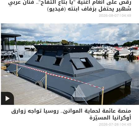
رقص على أنغام أغنية "يا بتاع التفاح".. فنان عربي
شهير يحتفل بزفاف ابنته (فيديو)
04:49 | 2026-08-07
منصة عائمة لحماية الموانئ.. روسيا تواجه زوارق
أوكرانيا المسيّرة
04:45 | 2026-07-26