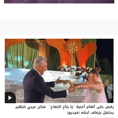
رقص على أنغام أغنية "يا بتاع التفاح".. فنان عربي شهير
يحتفل بزفاف ابنته (فيديو)