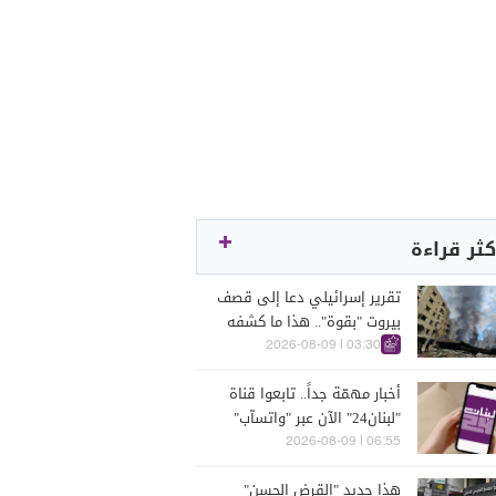
كثر قراءة
تقرير إسرائيلي دعا إلى قصف
بيروت "بقوة".. هذا ما كشفه
03:30 | 2026-08-09
أخبار مهمّة جداً.. تابعوا قناة
"لبنان24" الآن عبر "واتسآب"
بكبسة زرّ
06:55 | 2026-08-09
هذا جديد "القرض الحسن"