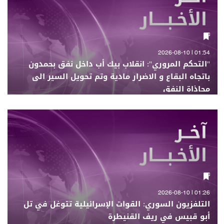
01:54 | 2026-08-10
"التحكم المروري": انقلاب بيك أب داخل نفق بحمدون
باتجاه البقاع و الاضرار مادية وتم تحويل السير الى
محاذاة النفق
01:26 | 2026-08-10
التلفزيون السوري: القوات الإسرائيلية تتوغل في تل
أبو قبيس في ريف القنيطرة