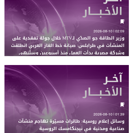
02:09 | 2026-08-10
وزير الطاقة جو الصدّي لـMTV خلال جولة تفقدية على
المنشآت في طرابلس: صيانة خط الغاز العربي انطلقت
وشركة مصرية بدأت العمل منذ أسبوعين وستُنهي
مهمّتها بعد 4 أسابيع
01:39 | 2026-08-10
وسائل إعلام روسية: طائرات مسيّرة تهاجم منشآت
صناعية ومدنية في نيجنكامسك الروسية