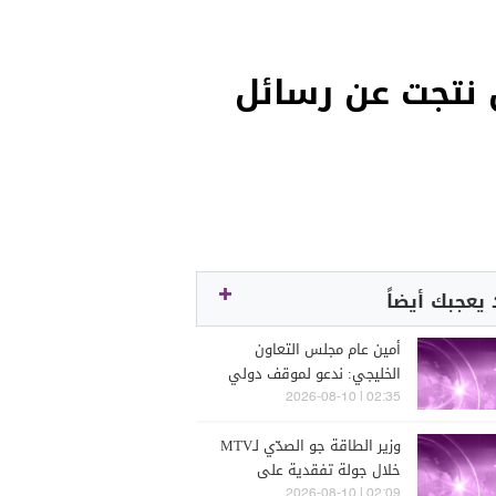
 جريمة قتل نتجت عن رسائل
يعجبك أيضاً
أمين عام مجلس التعاون
الخليجي: ندعو لموقف دولي
حازم لمحاسبة الحوثيين عن
02:35 | 2026-08-10
هجماتهم وانتهاكاتهم
وزير الطاقة جو الصدّي لـMTV
خلال جولة تفقدية على
المنشآت في طرابلس: صيانة
02:09 | 2026-08-10