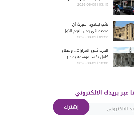
03:15 | 2026-08-09
نائب لبنانيّ: اعتبرتُ أن
مخصصاتي ومن اليوم الأول
هي ملك للشعب اللبنانيّ
09:23 | 2026-08-09
الحرب تُفرغ المزارات... وقطاع
كامل يخسر موسمه (صور)
10:00 | 2026-08-09
نا عبر بريدك الالكتروني
إشترك