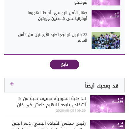
موسكو
جهاز الأمن الروسي: أحبطنا هجوما
أوكرانيا على قاعدتين جويتين
23 مليون توقيع لطرد الأرجنتين من كأس
العالم
تابع
قد يعجبك أيضاً
الداخلية السورية: توقيف خلية من 9
أشخاص تابعة لتنظيم داعش في خان
أرنبة في ريف القنيطرة
09:29 | 2026-08-09
رئيس مجلس القيادة اليمني: دعم اليمن