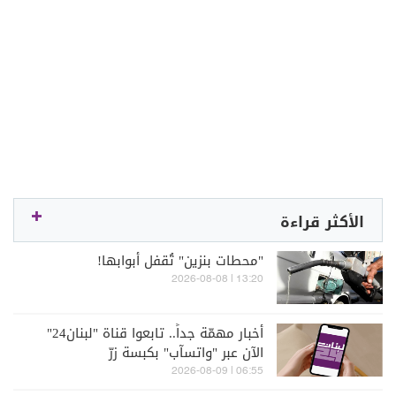
الأكثر قراءة
"محطات بنزين" تُقفل أبوابها!
13:20 | 2026-08-08
أخبار مهمّة جداً.. تابعوا قناة "لبنان24"
الآن عبر "واتسآب" بكبسة زرّ
06:55 | 2026-08-09