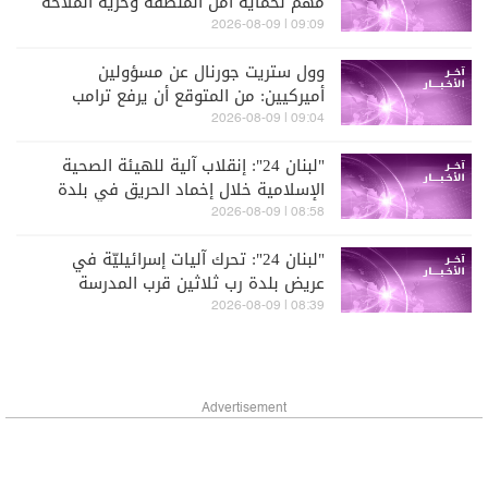
مهم لحماية أمن المنطقة وحرية الملاحة
الدولية ومكافحة الإرهاب
09:09 | 2026-08-09
وول ستريت جورنال عن مسؤولين
أميركيين: من المتوقع أن يرفع ترامب
الحصار البحري عن إيران إن أعادت فتح
09:04 | 2026-08-09
هرمز بالكامل
"لبنان 24": إنقلاب آلية للهيئة الصحية
الإسلامية خلال إخماد الحريق في بلدة
فرون من دون تسجيل إصابات
08:58 | 2026-08-09
"لبنان 24": تحرك آليات إسرائيليّة في
عريض بلدة رب ثلاثين قرب المدرسة
08:39 | 2026-08-09
Advertisement