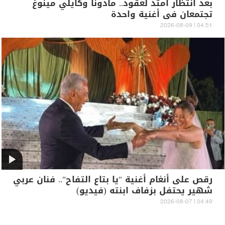
بعد انتظار امتد لعقود.. مادونا وكايلي مينوغ
تجتمعان في أغنية واحدة
04:51 | 2026-08-09
رقص على أنغام أغنية "يا بتاع التفاح".. فنان عربي
شهير يحتفل بزفاف ابنته (فيديو)
04:49 | 2026-08-07