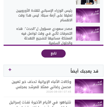
رئيس الوزراء الإسباني للقادة الأوروبيين
تعليقا على أزمة سبتة: ليس هذا وقت
الانقسام
مصدر سعودي مسؤول ل"الحدث": هذه
التصرفات تأتي في وقت تواصل فيه
المملكة مساعيها لتشجيع التهدئة
والحلول السلمية
تابع
قد يعجبك أيضاً
وكالات الأنباء الإيرانية تحذف خبر تعيين
محسن رضائي ممثلا للمرشد بمجلس
الأمن القومي
07:45 | 2026-08-09
نتنياهو: في الأيام الأخيرة نفذت إسرائيل