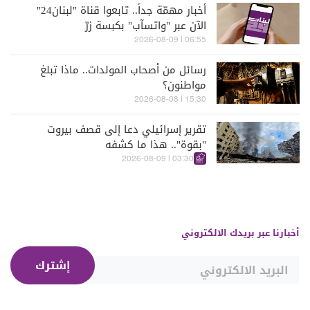
أخبار مهمّة جداً.. تابعوا قناة "لبنان24"
الآن عبر "واتسآب" بكبسة زرّ
06:55 | 2026-08-09
رسائل من أصحاب المولدات.. ماذا تبلغ
مواطنون؟
15:30 | 2026-08-08
تقرير إسرائيلي دعا إلى قصف بيروت
"بقوة".. هذا ما كشفه
03:30 | 2026-08-09
أخبارنا عبر بريدك الالكتروني
إشترك