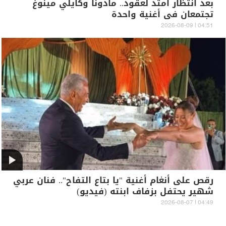
بعد انتظار امتد لعقود.. مادونا وكايلي مينوغ
تجتمعان في أغنية واحدة
04:51 | 2026-08-09
رقص على أنغام أغنية "يا بتاع التفاح".. فنان عربي
شهير يحتفل بزفاف ابنته (فيديو)
04:49 | 2026-08-07