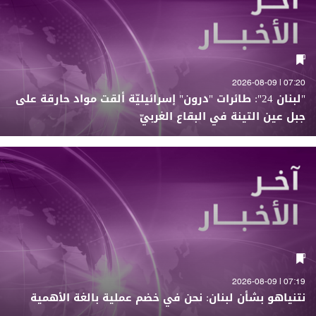
07:20 | 2026-08-09
"لبنان 24": طائرات "درون" إسرائيليّة ألقت مواد حارقة على
جبل عين التينة في البقاع الغربيّ
07:19 | 2026-08-09
نتنياهو بشأن لبنان: نحن في خضم عملية بالغة الأهمية