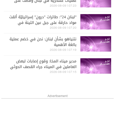
عمليات عسكرية في لبنان وقضت على
عناصر لحزب الله في منطقة علي الطاهر
07:23 | 2026-08-09
ولا يمكنني الخوض في تفاصيل ذلك
"لبنان 24": طائرات "درون" إسرائيليّة ألقت
مواد حارقة على جبل عين التينة في
البقاع الغربيّ
07:20 | 2026-08-09
نتنياهو بشأن لبنان: نحن في خضم عملية
بالغة الأهمية
07:19 | 2026-08-09
مدير ميناء المخا: وقوع إصابات لبعض
العاملين في الميناء جراء القصف الحوثي
07:15 | 2026-08-09
Advertisement