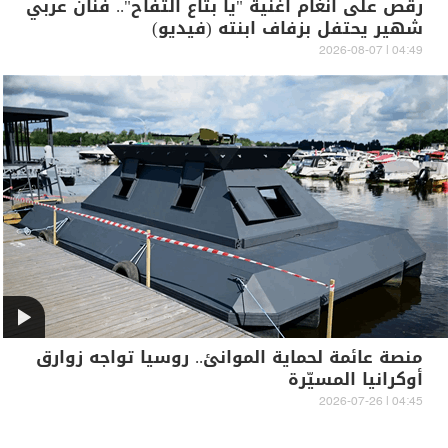
رقص على أنغام أغنية "يا بتاع التفاح".. فنان عربي
شهير يحتفل بزفاف ابنته (فيديو)
04:49 | 2026-08-07
منصة عائمة لحماية الموانئ.. روسيا تواجه زوارق
أوكرانيا المسيّرة
04:45 | 2026-07-26