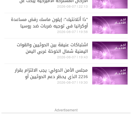
الأركان المشتركة الأميركية يبحث عن
مخرج من الحرب مع إيران
22:13 | 2026-08-07
"ذا أتلانتيك": إيلون ماسك رفض مساعدة
أوكرانيا في توجيه ضربات ضد روسيا
19:58 | 2026-08-07
اشتباكات عنيفة بين الحوثيين والقوات
اليمنية شمال الخوخة غربي اليمن
19:43 | 2026-08-07
مجلس الأمن الدولي: يجب الالتزام بقرار
2216 الذي يحظر دعم الحوثيين أو
تسليحهم
19:30 | 2026-08-07
Advertisement