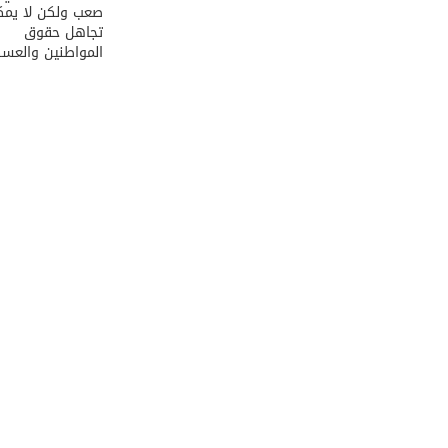
صعب ولكن لا يمك
تجاهل حقوق
المواطنين والعسك