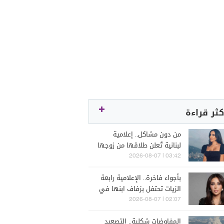
كثر قراءة
من دون مشاكل.. إعلامية
لبنانية تُعلن طلاقها من زوجها
رجل الأعمال
03:42 | 2026-08-07
بأجواء فاخرة.. الإعلامية رابعة
الزيات تحتفل بزفاف ابنها في
البترون (فيديو)
02:07 | 2026-08-07
المفاوضات شكلية.. التصعيد