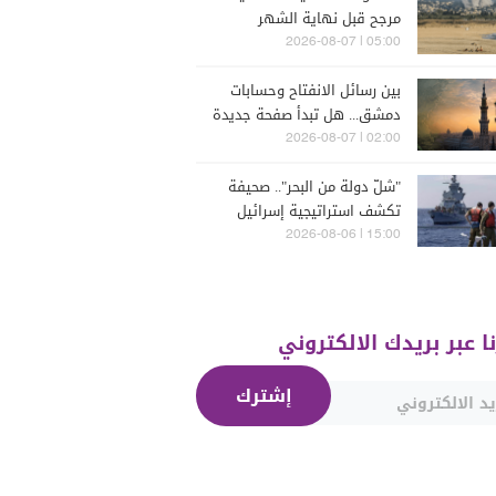
مرجح قبل نهاية الشهر
05:00 | 2026-08-07
بين رسائل الانفتاح وحسابات
دمشق... هل تبدأ صفحة جديدة
بين "حزب الله" وسوريا -
02:00 | 2026-08-07
الشرع؟
"شلّ دولة من البحر".. صحيفة
تكشف استراتيجية إسرائيل
البحرية الجديدة في مواجهة
15:00 | 2026-08-06
"حزب الله"
نا عبر بريدك الالكتروني
إشترك