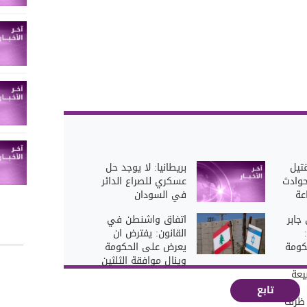
تيل
بريطانيا: لا يوجد حل
جريحاً في 8 حوادث
عسكري للصراع الدائر
ـ24 ساعة
في السودان
 جابر
اتفاق واشنطن في
القانون: يفترض ان
لحكومة
يعرض على الحكومة
وينال موافقة الثلثين
عة
تابع
 ظرف