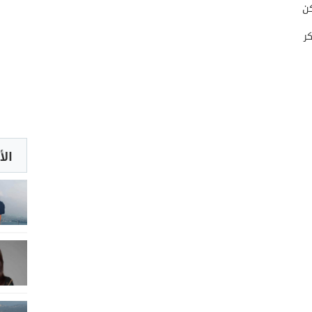
ن
ر
الأ