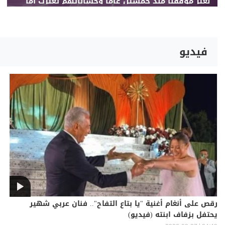
نغيّر موقفنا منذ خمسين عامًا وحساباتهم تغيّرت أما
نحن فلم نتغيّر كنتُ في السابق مرشحهم لكن مع
وصول السفير الجديد انقطعت العلاقة رغم أنه لا
يعرفنا (LBCI)
فيديو
رقص على أنغام أغنية "يا بتاع التفاح".. فنان عربي شهير
يحتفل بزفاف ابنته (فيديو)