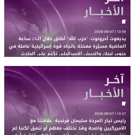
13:58 | 2026-08-07
يديعوت أحرونوت: "حزب الله" أطلق خلال الـ24 ساعة
الماضية مسيّرة مفخخة باتجاه قوة إسرائيلية عاملة في
جنوب لبنان والجيش الإسرائيلي تكتم على الحادث
13:47 | 2026-08-07
رئيس تيار المردة سليمان فرنجية: علاقتنا مع
الأميركيين واضحة وقد نختلف معهم أو نتفق لكننا لم