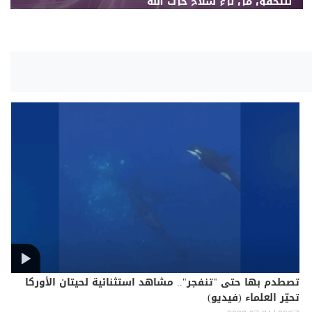
للتحقق من نزع سلاح حزب الله
تصطدم بها حتى "تنفجر".. مشاهد استثنائية لحيتان الأوركا
تحيّر العلماء (فيديو)