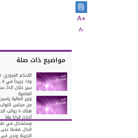
A+
A-
مواضيع ذات صلة
التحكم المروري: ق
و14 
سير خلال ال
الماضية
وزير المالية ياسين
من مجلس النواب:
هناك 6 رواتب ا
أخذت قرارا بها
وستشكل في طبي
الحال ضغطا على
الخزينة ونحن في