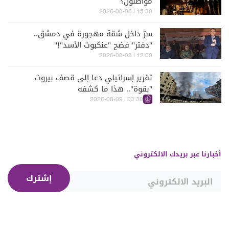
مواطنون؟
15:30 | 2026-08-08
سرّ داخل شقة مهجورة في دمشق..
"دفتر" فضح "عنكبوت الأسد"!"
12:00 | 2026-08-08
تقرير إسرائيلي دعا إلى قصف بيروت
"بقوة".. هذا ما كشفه
03:30 | 2026-08-09
أخبارنا عبر بريدك الالكتروني
إشترك