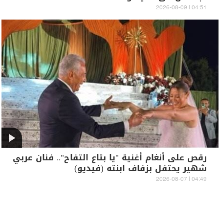
04:51 | 2026-08-09
رقص على أنغام أغنية "يا بتاع التفاح".. فنان عربي
شهير يحتفل بزفاف ابنته (فيديو)
04:49 | 2026-08-07