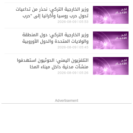
وزير الخارجية التركي: نحذر من تداعيات
تحول حرب روسيا وأكرانيا إلى "حرب
استنزاف تمتد إلى ما وراء الجبهات"
05:53 | 2026-08-09
وزير الخارجية التركي: دول المنطقة
والولايات المتحدة والدول الأوروبية
والآسيوية تطالب بفتح مضيق هرمز فورا
05:45 | 2026-08-09
التلفزيون اليمني: الحوثيون استهدفوا
منشآت مدنية داخل ميناء المخا
05:26 | 2026-08-09
Advertisement