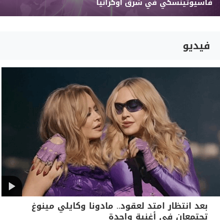
فاسيوتينسكي في شرق أوكرانيا
فيديو
بعد انتظار امتد لعقود.. مادونا وكايلي مينوغ
تجتمعان في أغنية واحدة