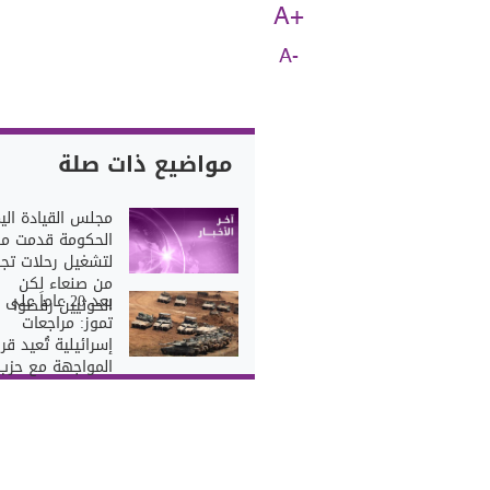
A+
A-
مواضيع ذات صلة
مجلس القيادة الي
الحكومة قدمت مب
لتشغيل رحلات تجا
من صنعاء لكن
بعد 20 عاماً عل
الحوثيين رفضوا
تموز: مراجعات
إسرائيلية تُعيد قر
المواجهة مع حزب 