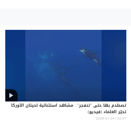
تصطدم بها حتى "تنفجر".. مشاهد استثنائية لحيتان الأوركا
تحيّر العلماء (فيديو)
03:57 | 2026-07-24