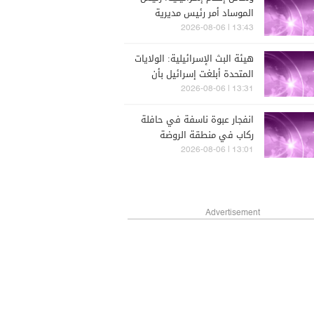
الموساد أمر رئيس مديرية
المخابرات ورئيس قسم إيران
13:43 | 2026-08-06
بالاستقالة بعد فشل محاولة
هيئة البث الإسرائيلية: الولايات
الإطاحة بالنظام الإيراني
المتحدة أبلغت إسرائيل بأن
حزب الله لم يرتكب أي خرق
13:31 | 2026-08-06
وطالبتها بالامتناع عن الرد
انفجار عبوة ناسفة في حافلة
ركاب في منطقة الروضة
بمدينة جرمانا بريف دمشق
13:01 | 2026-08-06
Advertisement