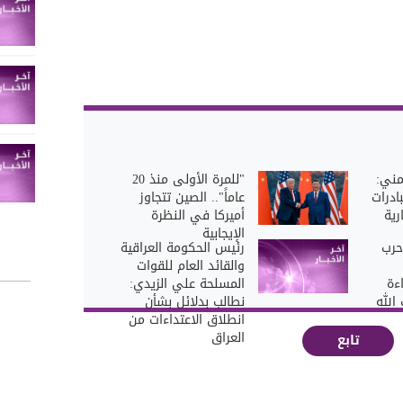
مني:
"للمرة الأولى منذ 20
ادرات
عاماً".. الصين تتجاوز
رية
أميركا في النظرة
الإيجابية
ى حرب
رئيس الحكومة العراقية
والقائد العام للقوات
اءة
المسلحة علي الزيدي:
الله
نطالب بدلائل بشأن
انطلاق الاعتداءات من
العراق
تابع