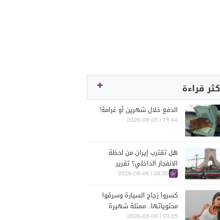
كثر قراءة
الدفع خلال شهرين أو غرامة!
15:44 | 2026-08-05
هل تقترب إيران من لحظة
الانفجار الداخلي؟ تقرير
اسرائيلي يكشف الكواليس
08:30 | 2026-08-06
كسروا زجاج السيارة وسرقوا
محتوياتها.. ممثلة شهيرة
تتعرّض للسرقة في الرملة
00:25 | 2026-08-06