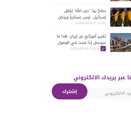
البيضاء (فيديو)
سلاحٌ بيدّ "حزب الله" يُقلق
إسرائيل.. ليس عسكرياً ويخصّ
الجنوب
15:00 | 2026-08-05
تقرير أميركيّ عن إيران: هذا ما
سيحصل إذا نجحت في الوصول
إلى هذه الدولة الآسيويّة
03:30 | 2026-08-06
نا عبر بريدك الالكتروني
إشترك