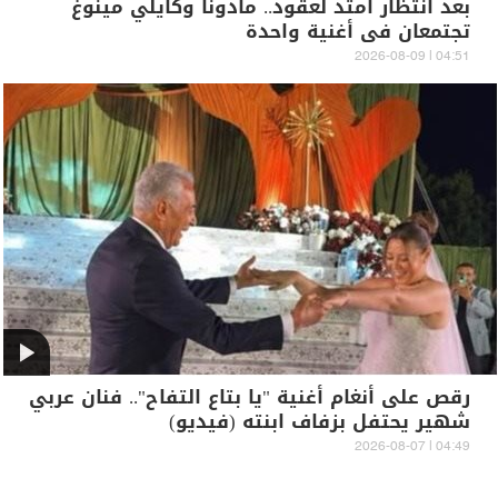
بعد انتظار امتد لعقود.. مادونا وكايلي مينوغ
تجتمعان في أغنية واحدة
04:51 | 2026-08-09
رقص على أنغام أغنية "يا بتاع التفاح".. فنان عربي
شهير يحتفل بزفاف ابنته (فيديو)
04:49 | 2026-08-07