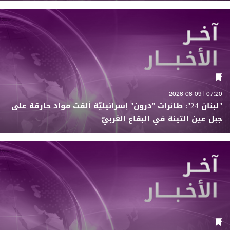
07:20 | 2026-08-09
"لبنان 24": طائرات "درون" إسرائيليّة ألقت مواد حارقة على
جبل عين التينة في البقاع الغربيّ