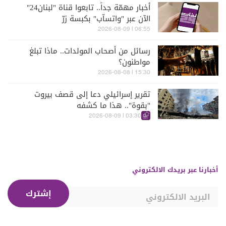
أخبار مهمّة جداً.. تابعوا قناة "لبنان24"
الآن عبر "واتسآب" بكبسة زرّ
06:55 | 2026-08-09
رسائل من أصحاب المولدات.. ماذا تبلغ
مواطنون؟
15:30 | 2026-08-08
تقرير إسرائيلي دعا إلى قصف بيروت
"بقوة".. هذا ما كشفه
03:30 | 2026-08-09
أخبارنا عبر بريدك الالكتروني
إشترك