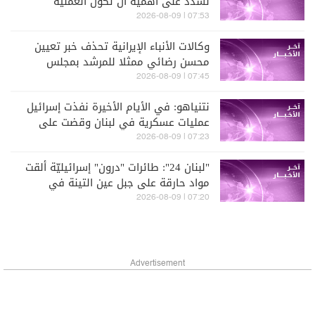
نشدد على أهمية أن تكون العملية
السياسية بملكية سودانية خالصة
07:53 | 2026-08-09
وكالات الأنباء الإيرانية تحذف خبر تعيين
محسن رضائي ممثلا للمرشد بمجلس
الأمن القومي
07:45 | 2026-08-09
نتنياهو: في الأيام الأخيرة نفذت إسرائيل
عمليات عسكرية في لبنان وقضت على
عناصر لحزب الله في منطقة علي الطاهر
07:23 | 2026-08-09
ولا يمكنني الخوض في تفاصيل ذلك
"لبنان 24": طائرات "درون" إسرائيليّة ألقت
مواد حارقة على جبل عين التينة في
البقاع الغربيّ
07:20 | 2026-08-09
Advertisement