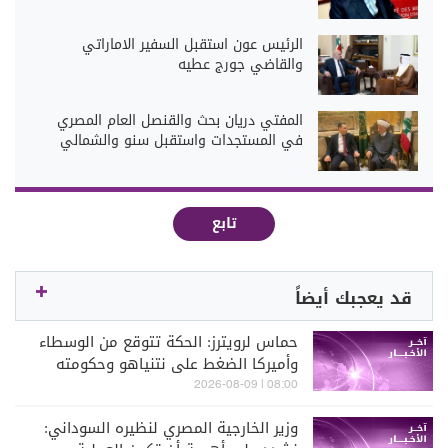
الرئيس عون استقبل السفير الاماراتي
والقاضي جورج عطيه
المفتي دريان بحث والقنصل العام المصري
في المستجدات واستقبل سنو والشمالي
تابع
قد يعجبك أيضاً
حماس لرويترز: الحكة تتوقع من الوسطاء
وأميركا الضغط على نتنياهو وحكومته
للالتزام بخارطة الطريق
08:00 | 2026-08-09
وزير الخارجية المصري لنظيره السوداني: