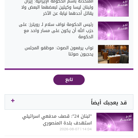
المتحدثة باسم الحكومة الإيرانية: إيران
ولبنان ليسا وكيلين لبعضهما البعض ولا
يقاتل أحدهما نيابة عن الآخر
رئيس الحكومة نواف سلام لـ رويترز: على
حزب الله أن يكون على مسار واحد مع
الحكومة
نواب يرفعون الصوت: موظفو المجلس
يحجبون صوتنا
تابع
قد يعجبك أيضاً
"لبنان 24": قصف مدفعي اسرائيلي
استهدف بلدة المنصوري
14:04 | 2026-08-07