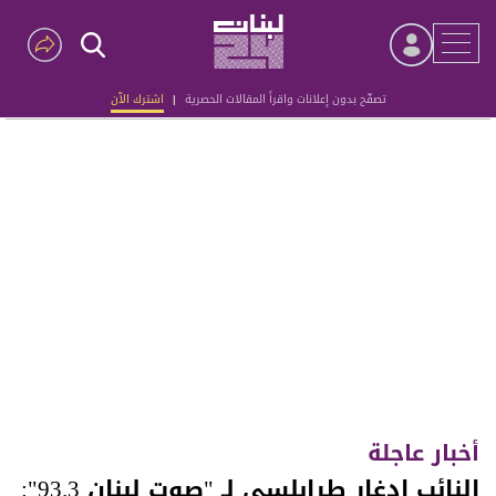
تصفّح بدون إعلانات واقرأ المقالات الحصرية
|
اشترك الآن
Advertisement
أخبار عاجلة
النائب ادغار طرابلسي لـ "صوت لبنان 93.3":