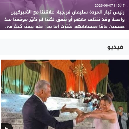
13:47 | 2026-08-07
رئيس تيار المردة سليمان فرنجية: علاقتنا مع الأميركيين
واضحة وقد نختلف معهم أو نتفق لكننا لم نغيّر موقفنا منذ
خمسين عامًا وحساباتهم تغيّرت أما نحن فلم نتغيّر كنتُ في
السابق مرشحهم لكن مع وصول السفير الجديد انقطعت
العلاقة رغم أنه لا يعرفنا (LBCI)
فيديو