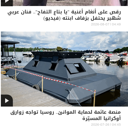
رقص على أنغام أغنية "يا بتاع التفاح".. فنان عربي
شهير يحتفل بزفاف ابنته (فيديو)
04:49 | 2026-08-07
منصة عائمة لحماية الموانئ.. روسيا تواجه زوارق
أوكرانيا المسيّرة
04:45 | 2026-07-26