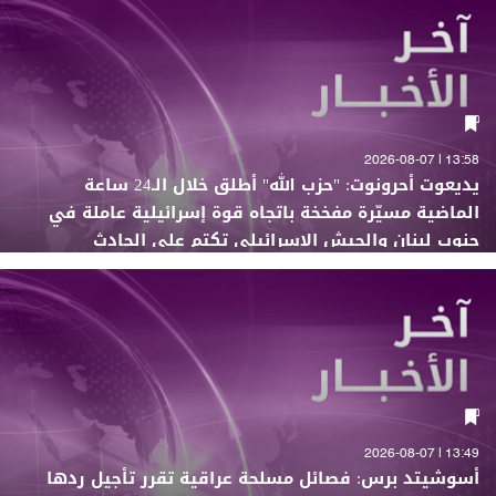
13:58 | 2026-08-07
يديعوت أحرونوت: "حزب الله" أطلق خلال الـ24 ساعة
الماضية مسيّرة مفخخة باتجاه قوة إسرائيلية عاملة في
جنوب لبنان والجيش الإسرائيلي تكتم على الحادث
13:49 | 2026-08-07
أسوشيتد برس: فصائل مسلحة عراقية تقرر تأجيل ردها