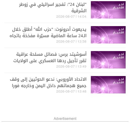
"لبنان 24": تفجير اسرائيلي في زوطر
الشرقية
14:04 | 2026-08-07
يديعوت أحرونوت: "حزب الله" أطلق خلال
الـ24 ساعة الماضية مسيّرة مفخخة باتجاه
قوة إسرائيلية عاملة في جنوب لبنان
13:58 | 2026-08-07
والجيش الإسرائيلي تكتم على الحادث
أسوشيتد برس: فصائل مسلحة عراقية
تقرر تأجيل ردها العسكري على الولايات
المتحدة والسعودية
13:49 | 2026-08-07
الاتحاد الأوروبي: ندعو الحوثيين إلى وقف
جميع هجماتهم داخل اليمن وخارجه فورا
13:48 | 2026-08-07
Advertisement