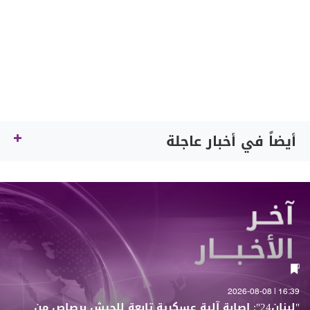
أيضاً في أخبار عاجلة
16:39 | 2026-08-08
"لبنان24": إصابة آلية عسكرية تابعة للجيش برصاص من