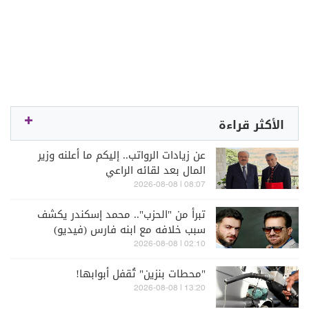
الأكثر قراءة
عن زيادات الرواتب.. إليكم ما أعلنه وزير
المال بعد لقائه الراعي
08:07 | 2026-08-08
تبرأ من "الحزب".. محمد إسكندر يكشف
سبب خلافه مع ابنه فارس (فيديو)
02:10 | 2026-08-08
"محطات بنزين" تُقفل أبوابها!
13:20 | 2026-08-08