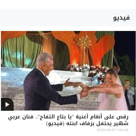
فيديو
رقص على أنغام أغنية "يا بتاع التفاح".. فنان عربي
شهير يحتفل بزفاف ابنته (فيديو)
04:49 | 2026-08-07