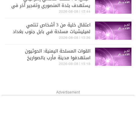
يستهدف بلدة المنصوري وتفجير آخر في
حداثا
15:44 | 2026-08-08
اعتقال خلية من 3 أشخاص تنتمي
لميليشيات مسلحة في بابل جنوب بغداد
وضبط طائرات مسيّرة حديثة كانت تُعد
15:36 | 2026-08-08
لتنفيذ هجمات خارج العراق (العربية)
القوات المسلحة اليمنية: الحوثيون
استهدفوا مدينة مأرب بالصواريخ
15:18 | 2026-08-08
Advertisement