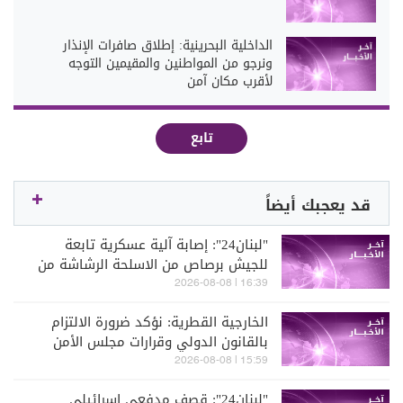
الداخلية البحرينية: إطلاق صافرات الإنذار
ونرجو من المواطنين والمقيمين التوجه
لأقرب مكان آمن
تابع
قد يعجبك أيضاً
"لبنان24": إصابة آلية عسكرية تابعة
للجيش برصاص من الاسلحة الرشاشة من
قبل الجيش الإسرائيلي عند مثلث الخيام-
16:39 | 2026-08-08
دبين-الحمام
الخارجية القطرية: نؤكد ضرورة الالتزام
بالقانون الدولي وقرارات مجلس الأمن
ورفض ما يهدد الأمن وحرية الملاحة
15:59 | 2026-08-08
"لبنان24": قصف مدفعي إسرائيلي