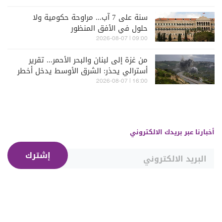
سنة على 7 آب... مراوحة حكومية ولا
حلول في الأفق المنظور
09:00 | 2026-08-07
من غزة إلى لبنان والبحر الأحمر... تقرير
أسترالي يحذر: الشرق الأوسط يدخل أخطر
مراحله
16:00 | 2026-08-07
أخبارنا عبر بريدك الالكتروني
إشترك