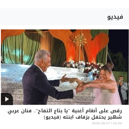
فيديو
رقص على أنغام أغنية "يا بتاع التفاح".. فنان عربي
شهير يحتفل بزفاف ابنته (فيديو)
04:49 | 2026-08-07