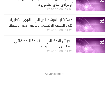
أوكراني على بيلغورود
04:31 | 2026-08-08
مستشار المرشد الإيراني: القوى الأجنبية
هي السبب الرئيسي لزعزعة الأمن وعليها
مغادرة المنطقة
04:20 | 2026-08-08
الجيش الأوكراني: استهدفنا مصفاتي
نفط في جنوب روسيا
04:20 | 2026-08-08
Advertisement