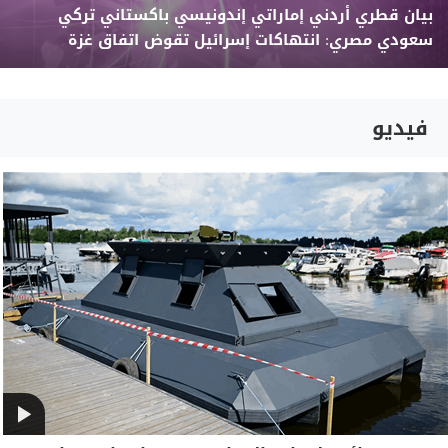
بيان قطري أردني إماراتي إندونيسي باكستاني تركي
سعودي مصري: انتهاكات إسرائيل تقوض اتفاق غزة
فيديو