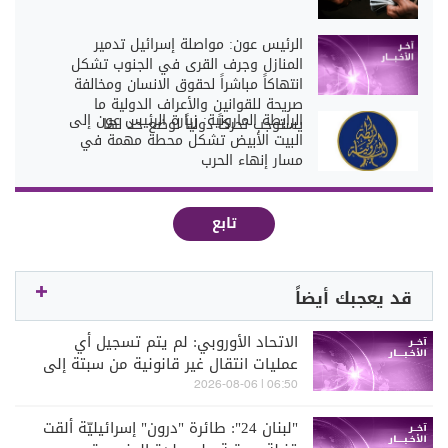
الرئيس عون: مواصلة إسرائيل تدمير
المنازل وجرف القرى في الجنوب تشكل
انتهاكاً مباشراً لحقوق الانسان ومخالفة
صريحة للقوانين والأعراف الدولية ما
الرابطة المارونية: زيارة الرئيس عون إلى
يستوجب تحركاً دولياً لوضع حد لها
البيت الأبيض تشكل محطة مهمة في
مسار إنهاء الحرب
تابع
قد يعجبك أيضاً
الاتحاد الأوروبي: لم يتم تسجيل أي
عمليات انتقال غير قانونية من سبتة إلى
البرّ الإسباني
06:50 | 2026-08-06
"لبنان 24": طائرة "درون" إسرائيليّة ألقت