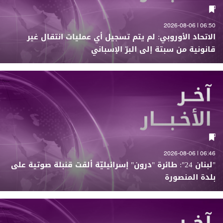
06:50 | 2026-08-06
الاتحاد الأوروبي: لم يتم تسجيل أي عمليات انتقال غير
قانونية من سبتة إلى البرّ الإسباني
06:46 | 2026-08-06
"لبنان 24": طائرة "درون" إسرائيليّة ألقت قنبلة صوتية على
بلدة المنصورة