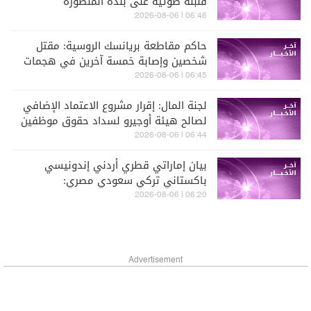
قنبلة صوتية على بلدة المنصورة
06:46 | 2026-08-06
حاكم مقاطعة بريانسك الروسية: مقتل
شخصين وإصابة خمسة آخرين في هجمات
أوكرانية بطائرات مسيّرة
06:45 | 2026-08-06
لجنة المال: إقرار مشروع الاعتماد الإضافي
لصالح هيئة أوجيرو لسداد حقوق موظفين
لجهة فروقات رواتب متوجبة منذ العام
06:44 | 2026-08-06
2024
بيان إماراتي قطري أردني إندونيسي
باكستاني تركي سعودي مصري:
الانتهاكات الإسرائيلية تمثل خرقا واضحا
06:20 | 2026-08-06
لالتزامات إسرائيل بموجب القانون الدولي
والخطة الشاملة لإنهاء النزاع في غزة
Advertisement