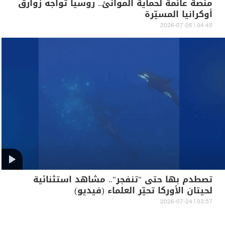
منصة عائمة لحماية الموانئ.. روسيا تواجه زوارق
أوكرانيا المسيّرة
04:45 | 2026-07-26
تصطدم بها حتى "تنفجر".. مشاهد استثنائية
لحيتان الأوركا تحيّر العلماء (فيديو)
03:57 | 2026-07-24