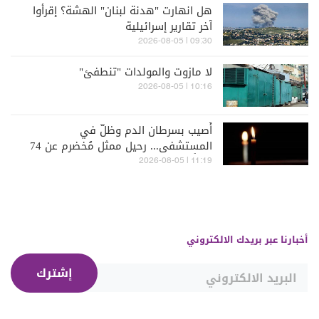
هل انهارت "هدنة لبنان" الهشة؟ إقرأوا
آخر تقارير إسرائيلية
09:30 | 2026-08-05
لا مازوت والمولدات "تنطفئ"
10:16 | 2026-08-05
أُصيب بسرطان الدم وظلّ في
المستشفى... رحيل ممثل مُخضرم عن 74
عاماً
11:19 | 2026-08-05
أخبارنا عبر بريدك الالكتروني
إشترك