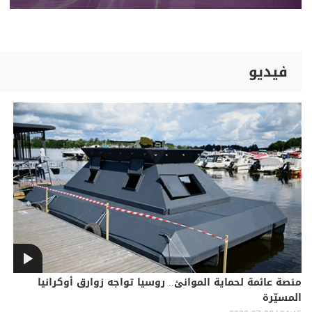
فيديو
منصة عائمة لحماية الموانئ.. روسيا تواجه زوارق أوكرانيا
المسيّرة