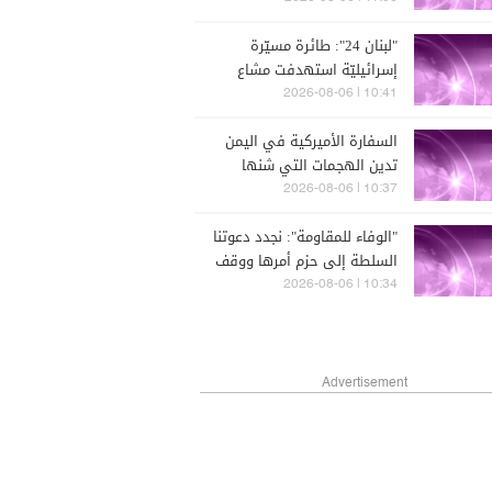
هجمات من العراق
"لبنان 24": طائرة مسيّرة
إسرائيليّة استهدفت مشاع
ميفدون ومعلومات عن
10:41 | 2026-08-06
إستشهاد شخص
السفارة الأميركية في اليمن
تدين الهجمات التي شنها
الحوثيون اليوم في حضر موت
10:37 | 2026-08-06
ومأرب
"الوفاء للمقاومة": نجدد دعوتنا
السلطة إلى حزم أمرها ووقف
التفاوض مع العدو لوقف
10:34 | 2026-08-06
مسيرة التنازلات التي لم توفر
أمناً أو تجلب سلاماً
Advertisement