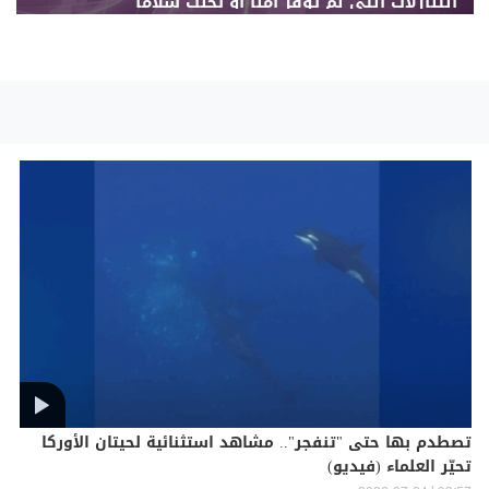
التنازلات التي لم توفر أمناً أو تجلب سلاماً
تصطدم بها حتى "تنفجر".. مشاهد استثنائية لحيتان الأوركا
تحيّر العلماء (فيديو)