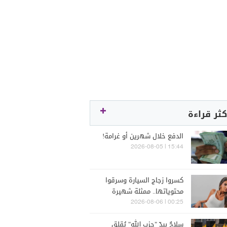
كثر قراءة
الدفع خلال شهرين أو غرامة!
15:44 | 2026-08-05
كسروا زجاج السيارة وسرقوا
محتوياتها.. ممثلة شهيرة
تتعرّض للسرقة في الرملة
00:25 | 2026-08-06
البيضاء (فيديو)
سلاحٌ بيدّ "حزب الله" يُقلق