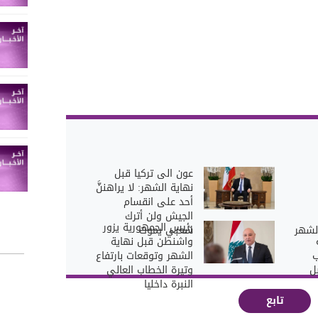
عون الى تركيا قبل
نهاية الشهر: لا يراهننَّ
أحد على انقسام
الجيش ولن أترك
رئيس الجمهورية يزور
لشهر
شعبي يموت
واشنطن قبل نهاية
ب
الشهر وتوقعات بارتفاع
ل
وتيرة الخطاب العالي
النبرة داخليا
تابع