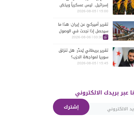
إسرائيل.. ليس عسكرياً ويخصّ
الجنوب
15:00 | 2026-08-05
تقرير أميركيّ عن إيران: هذا ما
سيحصل إذا نجحت في الوصول
إلى هذه الدولة الآسيويّة
03:30 | 2026-08-06
تقرير بريطاني يُحذّر: هل تنزلق
سوريا لمواجهة الحزب؟
15:45 | 2026-08-05
نا عبر بريدك الالكتروني
إشترك