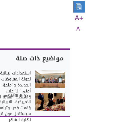
A+
A-
مواضيع ذات صلة
استعدادات لبنانية
لجولة المفاوضات
الجديدة و"ملحق
أمني" لـ"إعلان
مذكرة التفاهم
واشنطن" نهاية ا
الاميركية- الايرانية
وُقعت فجرا وترام
سيستقبل عون قب
نهاية الشهر