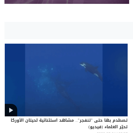
تصطدم بها حتى "تنفجر".. مشاهد استثنائية لحيتان الأوركا
تحيّر العلماء (فيديو)