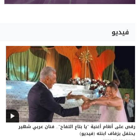
فيديو
رقص على أنغام أغنية "يا بتاع التفاح".. فنان عربي شهير
يحتفل بزفاف ابنته (فيديو)