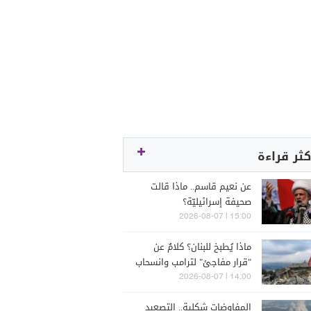
كثر قراءة
عن نعيم قاسم.. ماذا قالت
صحيفة إسرائيليّة؟
15:00 | 2026-08-07
ماذا يُطبخ للبنان؟ كلامٌ عن
"قرار مفاجئ" لترامب وانسحاب
إسرائيل
14:00 | 2026-08-07
المفاوضات شكلية.. التصعيد