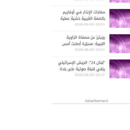
صفارات الإنذار في أوفاريم
بالضفة الغربية خشية عملية
تسلل
03:21 | 2026-08-08
رويترز عن مصفاة الزاوية
الليبية: مسيّرة أصابت أمس
خزانا ما أدى إلى تسريب لكن
03:21 | 2026-08-08
الوضع تحت السيطرة
"لبنان 24": الجيش الإسرائيلي
يلقي قنبلة صوتية على بلدة
الحنية
02:47 | 2026-08-08
Advertisement