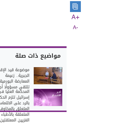
A+
A-
مواضيع ذات صلة
موضوعة قيد الإقا
الجبرية.. زعيمة
المعارضة البورمية
تلتقي مسؤولًا أجنبي
المحكمة العليا ف
إسرائيل تلزم الحك
بالرد على الالتما
المتعلق بالمخاوف
المتعلقة بالأطباء
الغزيين المعتقلين