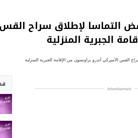
فض التماسا لإطلاق سراح القس ا
امة الجبرية المنزلية
قد 
Advertisement