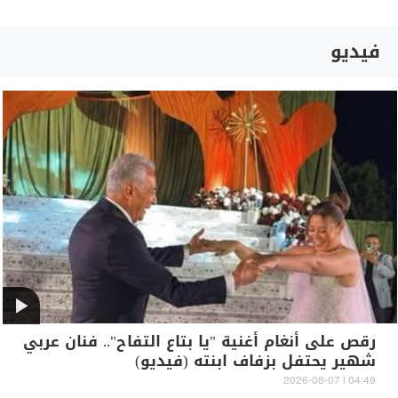
فيديو
رقص على أنغام أغنية "يا بتاع التفاح".. فنان عربي
شهير يحتفل بزفاف ابنته (فيديو)
04:49 | 2026-08-07