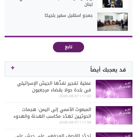
لبنان
جعجع استقبل سفير بلجيكا
تابع
قد يعجبك أيضاً
عملية تفجير نفذّها الجيش الإسرائيلي
في بلدة حولا بقضاء مرجعيون
17:40 | 2026-08-07
المبعوث الأممي إلى اليمن: هجمات
الحوثيين تهدّد مكاسب الهدنة والهدوء
النسبي
17:39 | 2026-08-07
تجدّد القصف المدفعي على حرش علي