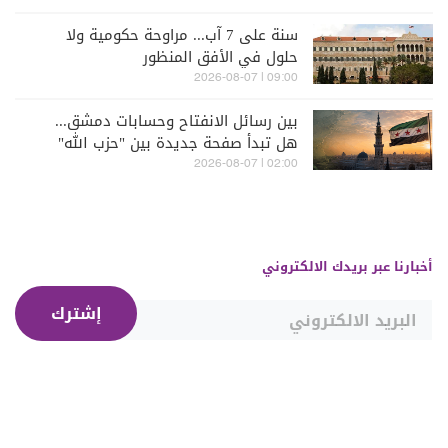
سنة على 7 آب... مراوحة حكومية ولا
حلول في الأفق المنظور
09:00 | 2026-08-07
بين رسائل الانفتاح وحسابات دمشق...
هل تبدأ صفحة جديدة بين "حزب الله"
وسوريا - الشرع؟
02:00 | 2026-08-07
أخبارنا عبر بريدك الالكتروني
إشترك