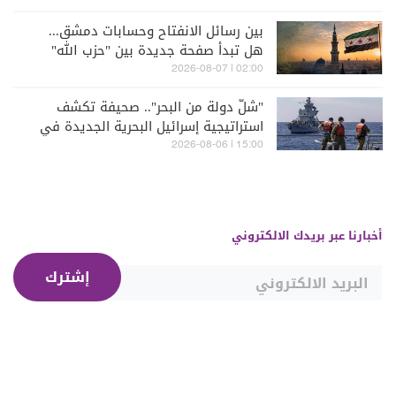
بين رسائل الانفتاح وحسابات دمشق...
هل تبدأ صفحة جديدة بين "حزب الله"
وسوريا - الشرع؟
02:00 | 2026-08-07
"شلّ دولة من البحر".. صحيفة تكشف
استراتيجية إسرائيل البحرية الجديدة في
مواجهة "حزب الله"
15:00 | 2026-08-06
أخبارنا عبر بريدك الالكتروني
إشترك