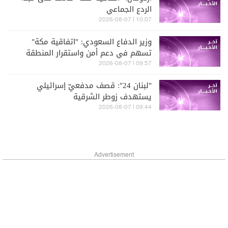
الردع الجماعي
10:07 | 2026-08-07
وزير الدفاع السعودي: "اتفاقية مكة"
تسهم في دعم أمن واستقرار المنطقة
والعالم وتعزز الردع والتنسيق والتكامل
09:57 | 2026-08-07
بين بلداننا الشقيقة
"لبنان 24": قصف مدفعيّ إسرائيلي
يستهدف زوطر الشرقية
09:44 | 2026-08-07
Advertisement