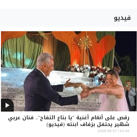
فيديو
رقص على أنغام أغنية "يا بتاع التفاح".. فنان عربي
شهير يحتفل بزفاف ابنته (فيديو)
04:49 | 2026-08-07