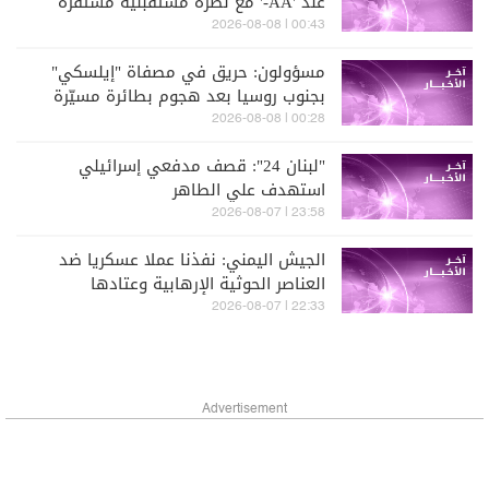
عند 'AA-' مع نظرة مستقبلية مستقرة
00:43 | 2026-08-08
مسؤولون: حريق في مصفاة "إيلسكي"
بجنوب روسيا بعد هجوم بطائرة مسيّرة
00:28 | 2026-08-08
"لبنان 24": قصف مدفعي إسرائيلي
استهدف علي الطاهر
23:58 | 2026-08-07
الجيش اليمني: نفذنا عملا عسكريا ضد
العناصر الحوثية الإرهابية وعتادها
22:33 | 2026-08-07
Advertisement