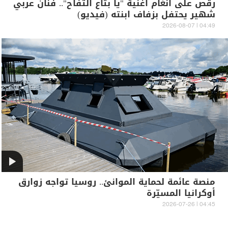
رقص على أنغام أغنية "يا بتاع التفاح".. فنان عربي
شهير يحتفل بزفاف ابنته (فيديو)
04:49 | 2026-08-07
منصة عائمة لحماية الموانئ.. روسيا تواجه زوارق
أوكرانيا المسيّرة
04:45 | 2026-07-26