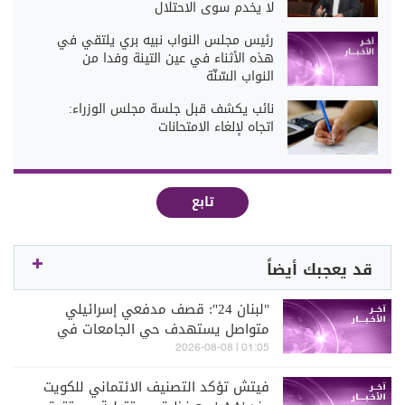
لا يخدم سوى الاحتلال
رئيس مجلس النواب نبيه بري يلتقي في
هذه الأثناء في عين التينة وفدا من
النواب السّنّة
نائب يكشف قبل جلسة مجلس الوزراء:
اتجاه لإلغاء الامتحانات
تابع
قد يعجبك أيضاً
"لبنان 24": قصف مدفعي إسرائيلي
متواصل يستهدف حي الجامعات في
كفررمان
01:05 | 2026-08-08
فيتش تؤكد التصنيف الائتماني للكويت