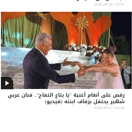
04:51 | 2026-08-09
رقص على أنغام أغنية "يا بتاع التفاح".. فنان عربي
شهير يحتفل بزفاف ابنته (فيديو)
04:49 | 2026-08-07