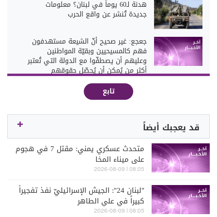
هدنة لـ60 يوماً في لبنان؟ معلومات
جديدة تُنشر عن واقع الحرب
جعجع: غير صحيح أنّ الشيعة مستهدفون
فهم كالمسيحيين وبقيّة المواطنين
وعليهم أن يصطفّوا مع الدولة التي تُعتبر
أكثر من يُمكن أن يُحصّل حقوقهم
تابع
قد يعجبك أيضاً
متحدث عسكري يمني: مقتل 7 في هجوم
على ميناء المخا
08:05 | 2026-08-09
"لبنان 24": الجيش الإسرائيليّ نفذ تفجيراً
كبيراً في علي الطاهر
08:05 | 2026-08-09