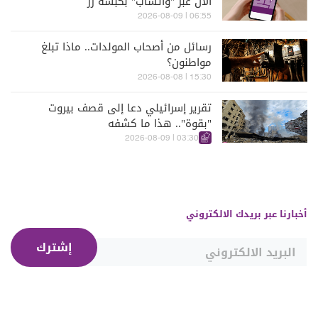
الآن عبر "واتسآب" بكبسة زرّ
06:55 | 2026-08-09
رسائل من أصحاب المولدات.. ماذا تبلغ
مواطنون؟
15:30 | 2026-08-08
تقرير إسرائيلي دعا إلى قصف بيروت
"بقوة".. هذا ما كشفه
03:30 | 2026-08-09
أخبارنا عبر بريدك الالكتروني
إشترك