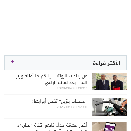
الأكثر قراءة
عن زيادات الرواتب.. إليكم ما أعلنه وزير
المال بعد لقائه الراعي
08:07 | 2026-08-08
"محطات بنزين" تُقفل أبوابها!
13:20 | 2026-08-08
أخبار مهمّة جداً.. تابعوا قناة "لبنان24"