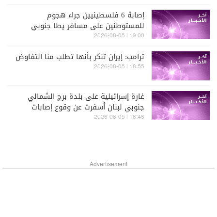
إصابة 6 فلسطينيين جراء هجوم
للمستوطنين على مسافر يطا جنوبي
الخليل
19:00 | 2026-08-05
ترامب: إيران تنكر بأنها تطلب منا التفاوض
18:55 | 2026-08-05
غارة إسرائيلية على بلدة برج الشمالي
جنوبي لبنان أسفرت عن وقوع إصابات
18:46 | 2026-08-05
Advertisement