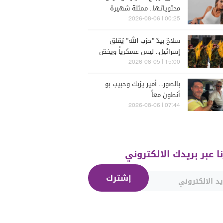
محتوياتها.. ممثلة شهيرة
تتعرّض للسرقة في الرملة
00:25 | 2026-08-06
البيضاء (فيديو)
سلاحٌ بيدّ "حزب الله" يُقلق
إسرائيل.. ليس عسكرياً ويخصّ
الجنوب
15:00 | 2026-08-05
بالصور... أمير يزبك وحبيب بو
أنطون معاً
07:44 | 2026-08-06
نا عبر بريدك الالكتروني
إشترك