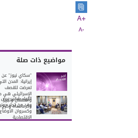
A+
A-
مواضيع ذات صلة
"سكاي نيوز" عن 
إيرانية: المدن الت
تعرضت للقصف
الإسرائيلي هي ط
اللواء شقير عرض 
وأصفهان وتبريز
وفد من تجار جوني
وكرمانشاه وكرج
وكسروان الأوضاع
الاقتصادية