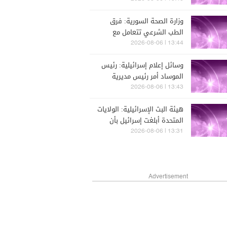
المصابين في انفجار جرمانا
وزارة الصحة السورية: فرق
وعلاجهم
الطب الشرعي تتعامل مع
أشلاء بشرية و7 مصابين جراء
13:44 | 2026-08-06
الانفجار في جرمانا بريف
وسائل إعلام إسرائيلية: رئيس
دمشق
الموساد أمر رئيس مديرية
المخابرات ورئيس قسم إيران
13:43 | 2026-08-06
بالاستقالة بعد فشل محاولة
هيئة البث الإسرائيلية: الولايات
الإطاحة بالنظام الإيراني
المتحدة أبلغت إسرائيل بأن
حزب الله لم يرتكب أي خرق
13:31 | 2026-08-06
وطالبتها بالامتناع عن الرد
Advertisement