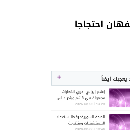
ان احتجاجا
يعجبك أيضاً
إعلام إيراني: دوي انفجارات
مجهولة في قشم وبندر عباس
14:29 | 2026-08-06
الصحة السورية: رفعنا استعداد
المستشفيات ومنظومة
الإسعاف السريع لنقل
13:46 | 2026-08-06