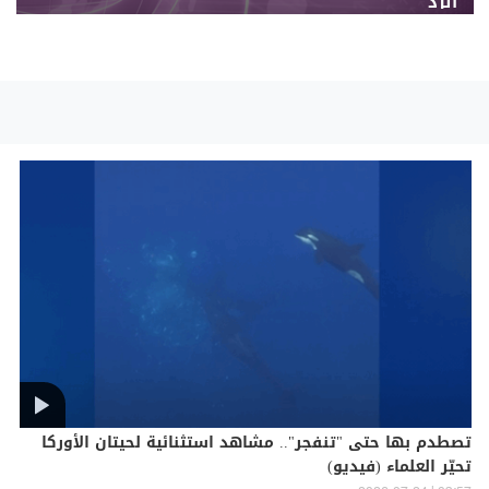
الرد
تصطدم بها حتى "تنفجر".. مشاهد استثنائية لحيتان الأوركا
تحيّر العلماء (فيديو)