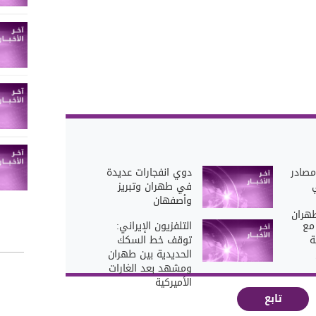
مصادر
دوي انفجارات عديدة
ي
في طهران وتبريز
وأصفهان
هران
مع
التلفزيون الإيراني:
ة
توقف خط السكك
الحديدية بين طهران
ومشهد بعد الغارات
الأميركية
تابع