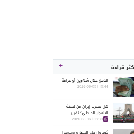
كثر قراءة
الدفع خلال شهرين أو غرامة!
15:44 | 2026-08-05
هل تقترب إيران من لحظة
الانفجار الداخلي؟ تقرير
اسرائيلي يكشف الكواليس
08:30 | 2026-08-06
كسروا زجاج السيارة وسرقوا