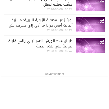
خشية عملية تسلل
03:21 | 2026-08-08
رويترز عن مصفاة الزاوية الليبية: مسيّرة
أصابت أمس خزانا ما أدى إلى تسريب لكن
الوضع تحت السيطرة
03:21 | 2026-08-08
"لبنان 24": الجيش الإسرائيلي يلقي قنبلة
صوتية على بلدة الحنية
02:47 | 2026-08-08
Advertisement