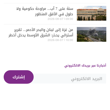
سنة على 7 آب... مراوحة حكومية ولا
حلول في الأفق المنظور
09:00 | 2026-08-07
من غزة إلى لبنان والبحر الأحمر... تقرير
أسترالي يحذر: الشرق الأوسط يدخل أخطر
مراحله
16:00 | 2026-08-07
أخبارنا عبر بريدك الالكتروني
إشترك