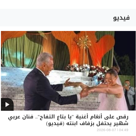
فيديو
رقص على أنغام أغنية "يا بتاع التفاح".. فنان عربي
شهير يحتفل بزفاف ابنته (فيديو)
04:49 | 2026-08-07