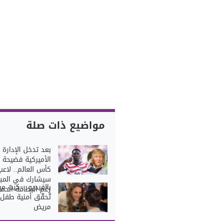
مواضيع ذات صلة
بعد تدخل الإدارة
الأميركية فضيحة ت
كأس العالم.. لاعب
سيشارك في المبا
بالفيديو... كيت مي
رغم البطاقة الحمر
تُحقّق أمنية طفل
مريض