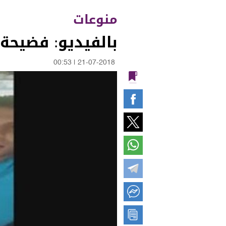
منوعات
بالفيديو: فضيحة 
00:53
|
21-07-2018