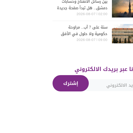
بين رسائل الانفتاح وحسابات
دمشق... هل تبدأ صفحة جديدة
بين "حزب الله" وسوريا -
02:00 | 2026-08-07
الشرع؟
سنة على 7 آب... مراوحة
حكومية ولا حلول في الأفق
المنظور
09:00 | 2026-08-07
نا عبر بريدك الالكتروني
إشترك