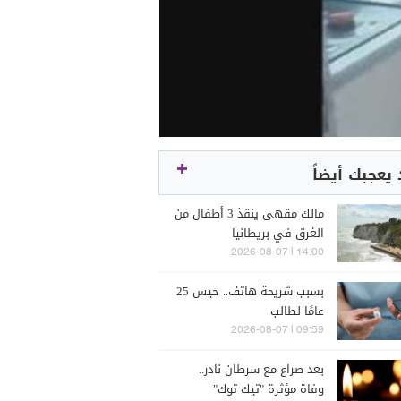
يعجبك أيضاً
مالك مقهى ينقذ 3 أطفال من
الغرق في بريطانيا
14:00 | 2026-08-07
بسبب شريحة هاتف.. حيس 25
عامًا لطالب
09:59 | 2026-08-07
بعد صراع مع سرطان نادر..
وفاة مؤثرة "تيك توك"