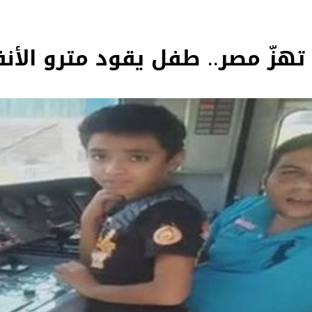
تهزّ مصر.. طفل يقود مترو الأنف