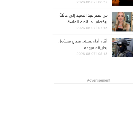
08:57 | 2026-08-07
من قصر عبد الحميد إلى عائلة
بيكهام.. ما قصة الماسة
الغامضة؟
07:15 | 2026-08-07
أثناء أداء عمله.. مصرع مسؤول
بطريقة مروعة
05:13 | 2026-08-07
Advertisement