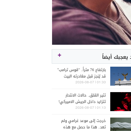
يعجبك أيضاً
بارتفاع 76 متراً.. "قوس ترامب"
قد يُنجز قبل مغادرته البيت
الأبيض
01:33 | 2026-08-07
تثير القلق.. حالات الانتحار
تتزايد داخل الجيش الاميركي!
01:13 | 2026-08-07
خرجت إلى موعد غرامي ولم
تعد.. هذا ما حصل مع هذه