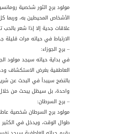
مولود برج الثور شخصية رومانسية
الأشخاص المحيطين به، وربما كل
علاقات جدية إلا إذا شعر بالحب
الارتباط في حياته مرات قليلة جدًّ
– برج الجوزاء:
في بداية حياته سيجد مولود الج
العاطفية بغرض الاستكشاف ودخو
بالنضج سيبدأ في البحث عن شري
واحدة، بل سيظل يبحث من خلال 
– برج السرطان:
مولود برج السرطان شخصية عاطف
طوال الوقت، ويدخل في الكثير م
يقيم حياته العاطفية سيجد نفسه