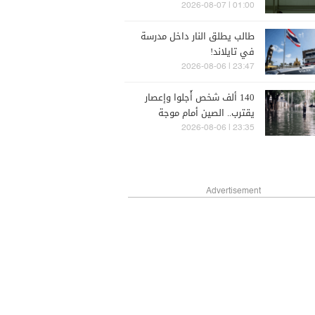
المرأة
01:00 | 2026-08-07
طالب يطلق النار داخل مدرسة
في تايلاند!
23:47 | 2026-08-06
140 ألف شخص أُجلوا وإعصار
يقترب.. الصين أمام موجة
طقس قاسية (صور)
23:35 | 2026-08-06
Advertisement