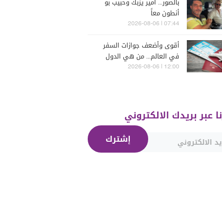
بالصور... أمير يزبك وحبيب بو
أنطون معاً
07:44 | 2026-08-06
أقوى وأضعف جوازات السفر
في العالم... من هي الدول
التي تصدّرت الترتيب؟
12:00 | 2026-08-06
نا عبر بريدك الالكتروني
إشترك