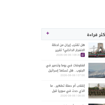
كثر قراءة
هل تقترب إيران من لحظة
الانفجار الداخلي؟ تقرير
اسرائيلي يكشف الكواليس
08:30 | 2026-08-06
مُفاوضات في روما وتدمير في
الجنوب... هل تستعدّ إسرائيل
للحرب؟
07:00 | 2026-08-06
إنقلاب أم حملة تطهير... ما
الذي حدث في سوريا قبل
يومين؟
08:00 | 2026-08-06