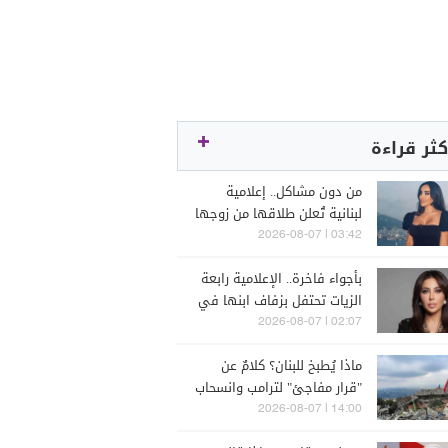
كثر قراءة
من دون مشاكل.. إعلامية
لبنانية تُعلن طلاقها من زوجها
رجل الأعمال
03:42 | 2026-08-07
بأجواء فاخرة.. الإعلامية رابعة
الزيات تحتفل بزفاف ابنها في
البترون (فيديو)
02:07 | 2026-08-07
ماذا يُطبخ للبنان؟ كلامٌ عن
"قرار مفاجئ" لترامب وانسحاب
إسرائيل
14:00 | 2026-08-07