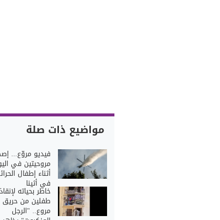
مواضيع ذات صلة
فيديو مروّع... إص
مروحيتين في اليو
أثناء إطفال الحرائ
في أثينا
خاطر بحياته لإنقاذ
طفلين من حريق
مروع.. "الرجل