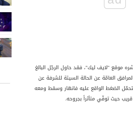
 موقع "لايف ليك"، فقد حاول الرجّل البالغ
 موظّفي المرافق العامّة عن الحالة السيئة للشرفة عن
يتحمّل الضغط الواقع عليه فانهار وسقط ومعه
يب حيث توفّي متأثراً بجروحه.