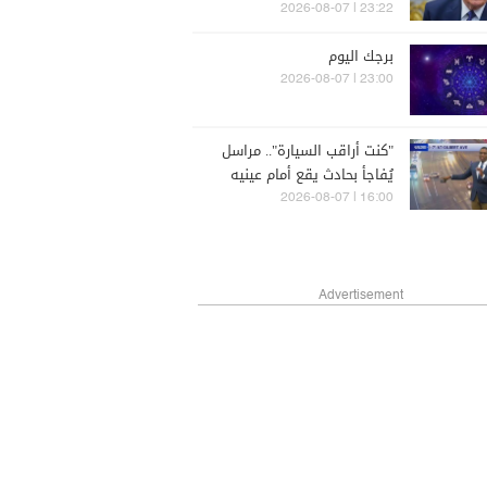
في البيت الأبيض وسيطعن
23:22 | 2026-08-07
في الحكم
برجك اليوم
23:00 | 2026-08-07
"كنت أراقب السيارة".. مراسل
يُفاجأ بحادث يقع أمام عينيه
16:00 | 2026-08-07
Advertisement