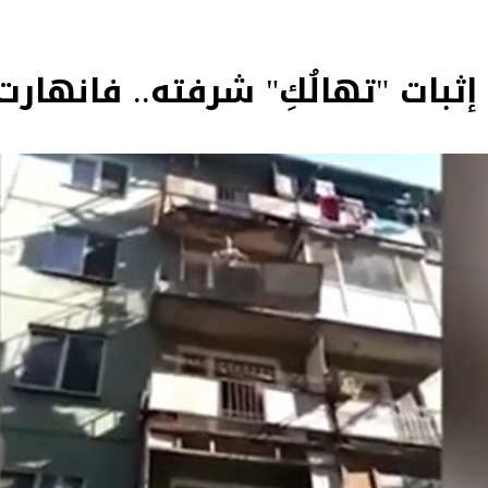
 إثبات "تهالُكِ" شرفته.. فانهارت