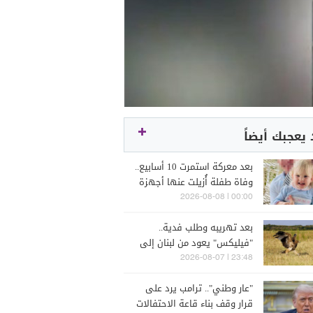
يعجبك أيضاً
بعد معركة استمرت 10 أسابيع..
وفاة طفلة أُزيلت عنها أجهزة
الإنعاش
00:00 | 2026-08-08
بعد تهريبه وطلب فدية..
"فيليكس" يعود من لبنان إلى
صربيا
23:48 | 2026-08-07
"عار وطني".. ترامب يرد على
قرار وقف بناء قاعة الاحتفالات