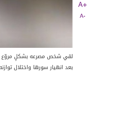
A+
A-
لقي شخص مصرعه بشكلٍ مروّع إث
بعد انهيار سورها واختلال تواز