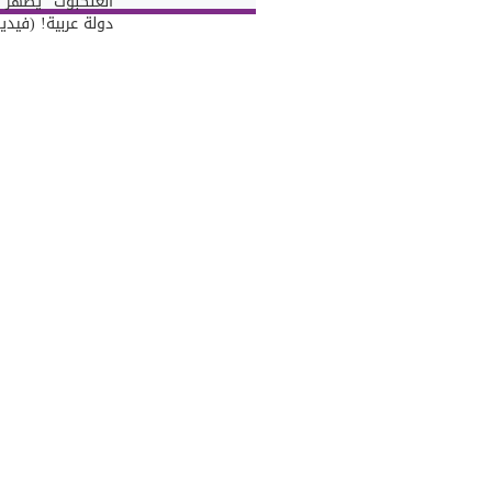
العنكبوت" يظهر 
دولة عربية! (فيديو