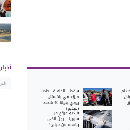
أخبار
طدام
سقطت الحافلة.. حادث
نان
مروّع في باكستان
ق
يودي بحياة 40 شخصا
(فيديو)
فيديو مروّع من
سوريا... رجلٌ ألقى
بنفسه من مبنى!