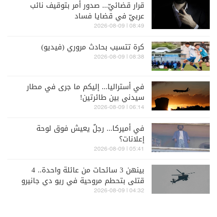
قرار قضائيّ... صدور أمر بتوقيف نائب
عربيّ في قضايا فساد
08:49 | 2026-08-09
كرة تتسبب بحادث مروري (فيديو)
08:38 | 2026-08-09
في أستراليا... إليكم ما جرى في مطار
سيدني بين طائرتين!
06:14 | 2026-08-09
في أميركا... رجلٌ يعيش فوق لوحة
إعلانات؟
05:41 | 2026-08-09
بينهن 3 سائحات من عائلة واحدة.. 4
قتلى بتحطم مروحية في ريو دي جانيرو
04:32 | 2026-08-09