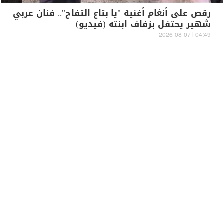
رقص على أنغام أغنية "يا بتاع التفاح".. فنان عربي
شهير يحتفل بزفاف ابنته (فيديو)
04:49 | 2026-08-07