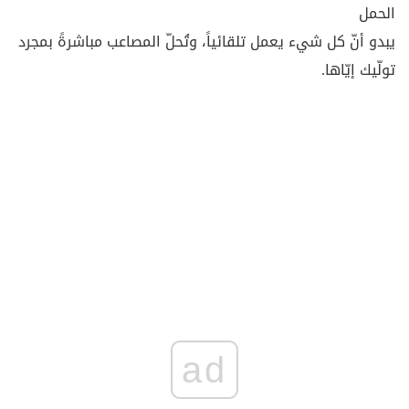
الحمل
يبدو أنّ كل شيء يعمل تلقائياً، وتُحلّ المصاعب مباشرةً بمجرد
تولّيك إيّاها.
ad