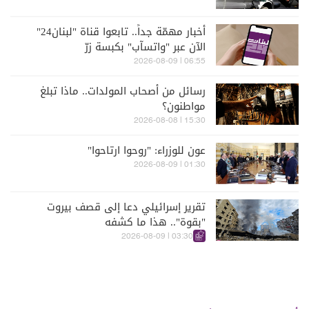
أخبار مهمّة جداً.. تابعوا قناة "لبنان24"
الآن عبر "واتسآب" بكبسة زرّ
06:55 | 2026-08-09
رسائل من أصحاب المولدات.. ماذا تبلغ
مواطنون؟
15:30 | 2026-08-08
عون للوزراء: "روحوا ارتاحوا"
01:30 | 2026-08-09
تقرير إسرائيلي دعا إلى قصف بيروت
"بقوة".. هذا ما كشفه
03:30 | 2026-08-09