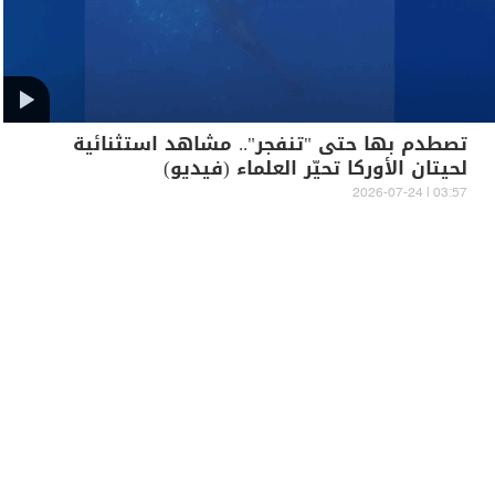
تصطدم بها حتى "تنفجر".. مشاهد استثنائية
لحيتان الأوركا تحيّر العلماء (فيديو)
03:57 | 2026-07-24