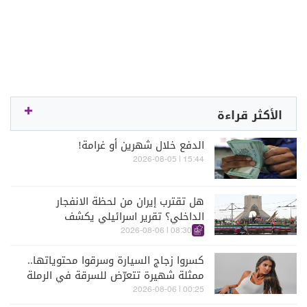
الأكثر قراءة
الدفع خلال شهرين أو غرامة!
15:44 | 2026-08-05
هل تقترب إيران من لحظة الانفجار
الداخلي؟ تقرير اسرائيلي يكشف
الكواليس
08:30 | 2026-08-06
كسروا زجاج السيارة وسرقوا محتوياتها..
ممثلة شهيرة تتعرّض للسرقة في الرملة
البيضاء (فيديو)
00:25 | 2026-08-06