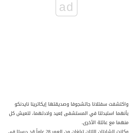
ad
واكتشفت سفتلانا جاتشجوفا وصديقتها إيكاترينا نايدنكو
بأنهما استبدلتا في المستشفى بُعيد ولادتهما، لتعيش كل
منهما مع عائلة الأخرى.
وكانت الشابتان اللتان تبلغان من العمر 28 عاماً قد درستا في