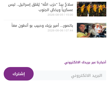
سلاحٌ بيدّ "حزب الله" يُقلق إسرائيل.. ليس
عسكرياً ويخصّ الجنوب
15:00 | 2026-08-05
بالصور... أمير يزبك وحبيب بو أنطون معاً
07:44 | 2026-08-06
أخبارنا عبر بريدك الالكتروني
إشترك