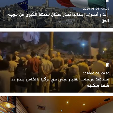
08:05 | 2026-08-06
"إنذار أحمر"... إيطاليا تُحذّر سكان مدنها الكبرى من موجة
الحرّ
06:20 | 2026-08-06
مشاهد مُرعبة... إنهيار مبنى في تركيا بالكامل يضمّ 22
شقة سكنيّة