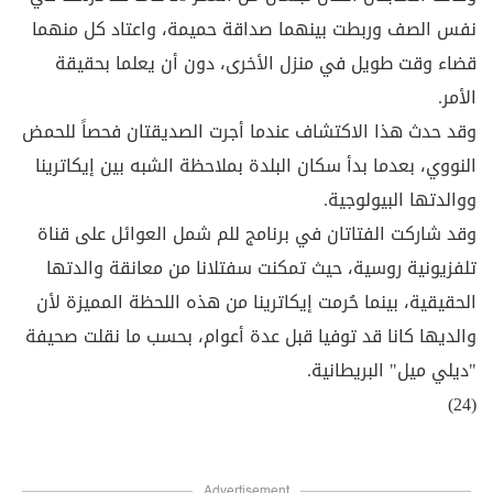
نفس الصف وربطت بينهما صداقة حميمة، واعتاد كل منهما
قضاء وقت طويل في منزل الأخرى، دون أن يعلما بحقيقة
الأمر.
وقد حدث هذا الاكتشاف عندما أجرت الصديقتان فحصاً للحمض
النووي، بعدما بدأ سكان البلدة بملاحظة الشبه بين إيكاترينا
ووالدتها البيولوجية.
وقد شاركت الفتاتان في برنامج للم شمل العوائل على قناة
تلفزيونية روسية، حيث تمكنت سفتلانا من معانقة والدتها
الحقيقية، بينما حُرمت إيكاترينا من هذه اللحظة المميزة لأن
والديها كانا قد توفيا قبل عدة أعوام، بحسب ما نقلت صحيفة
"ديلي ميل" البريطانية.
(24)
Advertisement