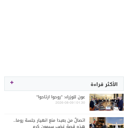
الأكثر قراءة
عون للوزراء: "روحوا ارتاحوا"
01:30 | 2026-08-09
اتصالٌ من بعبدا منع انهيار جلسة روما..
هذه قصة غضب سيمون كرم