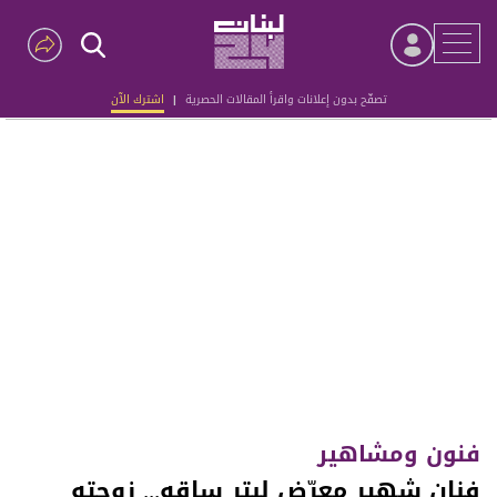
تصفّح بدون إعلانات واقرأ المقالات الحصرية
|
اشترك الآن
Advertisement
فنون ومشاهير
فنان شهير معرّض لبتر ساقه... زوجته