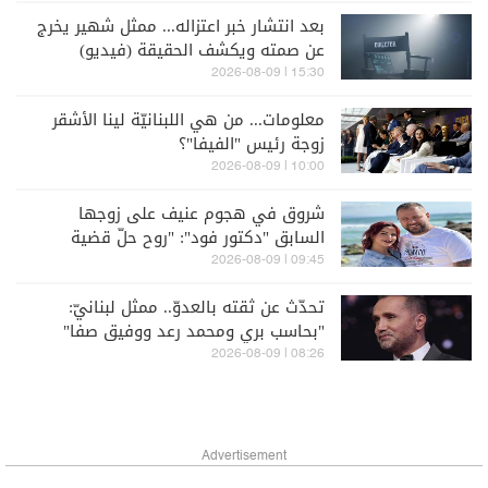
بعد انتشار خبر اعتزاله... ممثل شهير يخرج
عن صمته ويكشف الحقيقة (فيديو)
15:30 | 2026-08-09
معلومات... من هي اللبنانيّة لينا الأشقر
زوجة رئيس "الفيفا"؟
10:00 | 2026-08-09
شروق في هجوم عنيف على زوجها
السابق "دكتور فود": "روح حلّ قضية
المؤبد يلي عليك"
09:45 | 2026-08-09
تحدّث عن ثقته بالعدوّ.. ممثل لبنانيّ:
"بحاسب بري ومحمد رعد ووفيق صفا"
وهذه رسالتي لشباب "الحزب"
08:26 | 2026-08-09
Advertisement