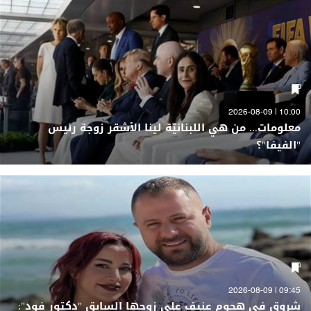
10:00 | 2026-08-09
معلومات... من هي اللبنانيّة لينا الأشقر زوجة رئيس
"الفيفا"؟
09:45 | 2026-08-09
شروق في هجوم عنيف على زوجها السابق "دكتور فود":