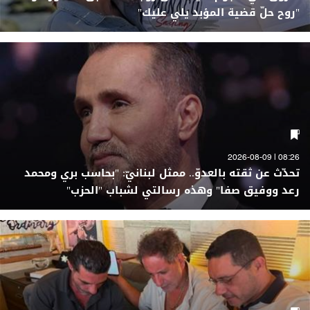
"روح حلّ قضية المؤبد يلي عليك"
08:26 | 2026-08-09
تحدّث عن ثقته بالعدوّ.. ممثل لبنانيّ: "بحاسب بري ومحمد
رعد ووفيق صفا" وهذه رسالتي لشباب "الحزب"