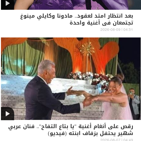
بعد انتظار امتد لعقود.. مادونا وكايلي مينوغ
تجتمعان في أغنية واحدة
04:51 | 2026-08-09
رقص على أنغام أغنية "يا بتاع التفاح".. فنان عربي
شهير يحتفل بزفاف ابنته (فيديو)
04:49 | 2026-08-07