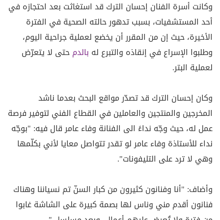
وكانت أسرة الفنان إحسان الترك قد استغاثت بعد احتجازه في
أحد المستشفيات، بسبب تدهور حالته الصحية في الفترة
الأخيرة، حيث إن من المقرر أن يخضع لعملية جراحية اليوم،
وطلبوا الإسراع في إنقاذه والتبرع له
بالدم
حتى لا يتعرّض
لعملية البتر.
وكان إحسان الترك قد تصدّر مواقع البحث بعدما ناشد
المخرجين والمنتجين والعاملين في القطاع الفني لتوفير فرصة
عمل له، حيث وجّه نداءً الى الفنانة وفاء عامر قال فيه: "بوجّه
نداء للأستاذة وفاء عامر لو تقدر تتواصل معايا لأني بكلّمها
وهي لا ترد على التليفونات".
وأضاف: "أنا وفنانون كثيرون من كبار السنّ تم نسياننا وهناك
فنانون أقدم مني وناس لها بصمة كبيرة على الشاشة غابوا
من فترة ولا تُعرض عليهم أعمال، وبعد مسلسل "