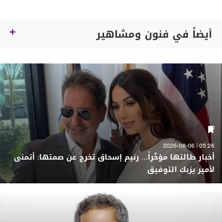
أيضاً في فنون ومشاهير
05:26 | 2026-08-06
أخبار طالتها مؤخّراً... رنيم إسحاق تخرج عن صمتها: أتمنى
لأمير يزبك التوفيق