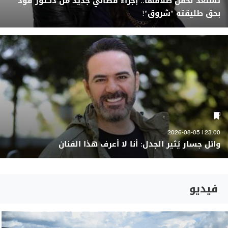
تستعد لحفل طلاقها.. إجراء قضائي جديد من دكتور فود
بحق طليقته "شروق"!
23:00 | 2026-08-05
وائل جسار يُثير الجدل: أنا لا أعرف هذا الفنان
فيديو