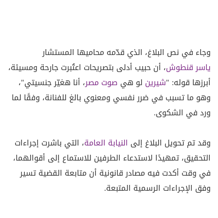
وجاء في نص البلاغ، الذي قدّمه محاميها المستشار
ياسر قنطوش
، أن حبيب أدلى بتصريحات اعتُبرت جارحة ومسيئة،
أبرزها قوله: "
شيرين
لو هي
صوت مصر
، أنا هغيّر جنسيتي"،
وهو ما تسبب في ضرر نفسي ومعنوي بالغ للفنانة، وفقًا لما
ورد في الشكوى.
وقد تم تحويل البلاغ إلى
النيابة العامة
، التي باشرت إجراءات
التحقيق، تمهيدًا لاستدعاء الطرفين للاستماع إلى أقوالهما،
في وقت أكدت فيه مصادر قانونية أن متابعة القضية تسير
وفق الإجراءات الرسمية المتبعة.