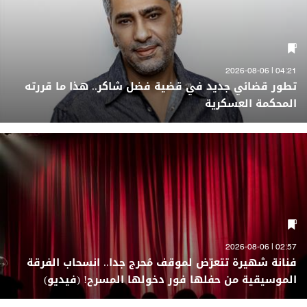
04:21 | 2026-08-06
تطور قضائي جديد في قضية فضل شاكر.. هذا ما قررته
المحكمة العسكرية
02:57 | 2026-08-06
فنانة شهيرة تتعرّض لموقف مُحرج جدا.. انسحاب الفرقة
الموسيقية من حفلها فور دخولها المسرح! (فيديو)