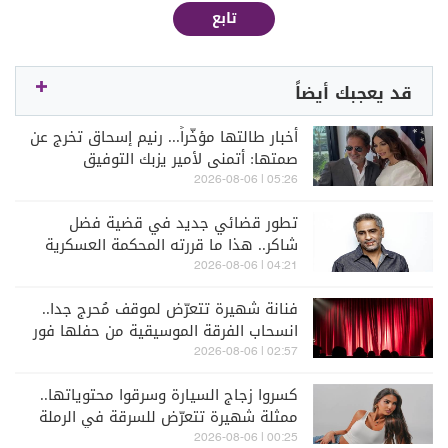
تابع
قد يعجبك أيضاً
أخبار طالتها مؤخّراً... رنيم إسحاق تخرج عن
صمتها: أتمنى لأمير يزبك التوفيق
05:26 | 2026-08-06
تطور قضائي جديد في قضية فضل
شاكر.. هذا ما قررته المحكمة العسكرية
04:21 | 2026-08-06
فنانة شهيرة تتعرّض لموقف مُحرج جدا..
انسحاب الفرقة الموسيقية من حفلها فور
دخولها المسرح! (فيديو)
02:57 | 2026-08-06
كسروا زجاج السيارة وسرقوا محتوياتها..
ممثلة شهيرة تتعرّض للسرقة في الرملة
البيضاء (فيديو)
00:25 | 2026-08-06