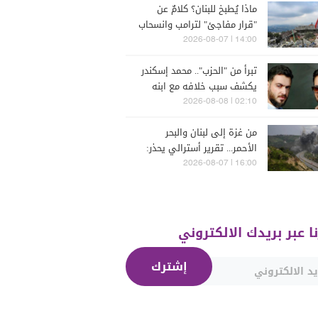
ماذا يُطبخ للبنان؟ كلامٌ عن
"قرار مفاجئ" لترامب وانسحاب
إسرائيل
14:00 | 2026-08-07
تبرأ من "الحزب".. محمد إسكندر
يكشف سبب خلافه مع ابنه
فارس (فيديو)
02:10 | 2026-08-08
من غزة إلى لبنان والبحر
الأحمر... تقرير أسترالي يحذر:
الشرق الأوسط يدخل أخطر
16:00 | 2026-08-07
مراحله
نا عبر بريدك الالكتروني
إشترك