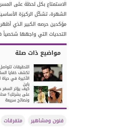
الاستمتاع بكل لحظة على المسر
الشهرة، تشكّل الركيزة الأساسي
مؤكدين حرصه الكبير الذي أظهر
التحديات التي واجهها شخصياً ف
مواضيع ذات صلة
التحقيقات تتواصل
لكشف خفايا السا
الأخيرة في حياة ل
باين
كيف يؤثر السفر جو
على بشرتكِ؟ محاذ
ونصائح سريعة
فنون ومشاهير
متفرقات