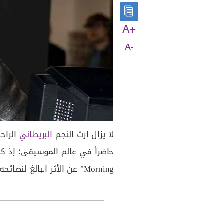
A+
A-
لا يزال إرث النجم
البريطاني
الراح
Morning" عن الأثر البالغ لنصائحه في توجيه مسيرتهم الفنية حتى بعد وفاته.