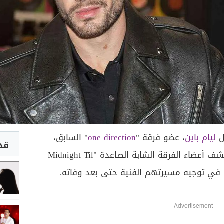
ل
ليام باين
، عضو فرقة "
one direction
" السابق،
قد 
حاضراً في عالم الموسيقى؛ إذ كشف أعضاء الفرقة الشابة الصاعدة "Midnight Til
Advertisement