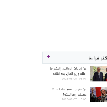
كثر قراءة
عن زيادات الرواتب.. إليكم ما
أعلنه وزير المال بعد لقائه
الراعي
08:07 | 2026-08-08
عن نعيم قاسم.. ماذا قالت
صحيفة إسرائيليّة؟
15:00 | 2026-08-07