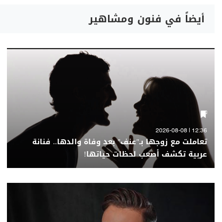
أيضاً في فنون ومشاهير
12:36 | 2026-08-08
تعاملت مع زوجها بـ"عنف" بعد وفاة والدها.. فنانة
عربية تكشف أصعب لحظات حياتها!