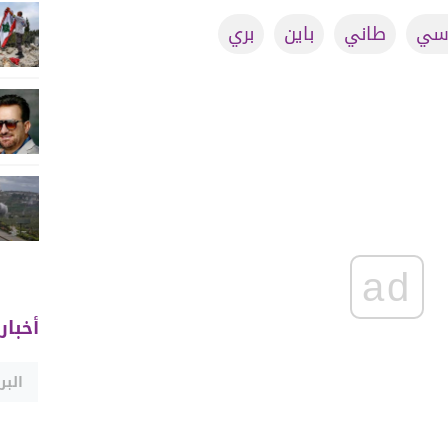
سي
طاني
باين
بري
ad
أخبار