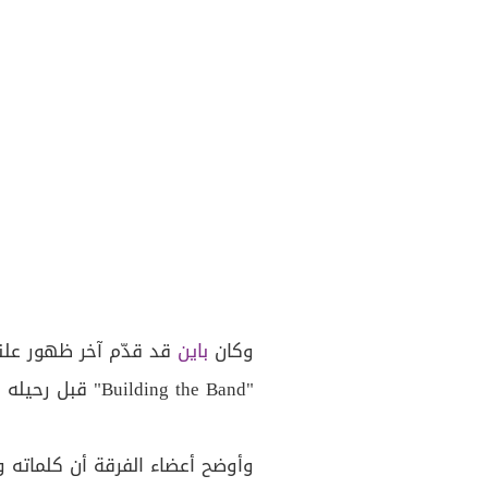
وكان
باين
قد قدّم آخر ظهور ع
"Building the Band" قبل رحيله المفجع في أواخر عام 2024.
وأوضح أعضاء الفرقة أن كلماته 