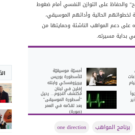
ح" والحفاظ على التوازن النفسي أمام ضغوط
ة لخطواتهم الحالية وأدائهم الموسيقي،
ه على دعم المواهب الناشئة وحمايتها من
ي بداية مسيرته.
أمسيّة موسيقيّة
الأ
عات
للأسطورة بوريس
يام
بيريزوفسكي وابنته
إفلين في لبنان
اً
مُكتشف النجوم... رحيل
ير
"أسطورة الموسيقى"
بعد تقدّمه في العمر
(صورة)
برنامج المواهب
one direction