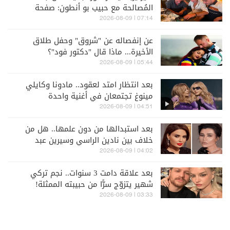
المُصالحة مع حبيب بو أنطون: صفحة
الخلاف طُوِيَت إلى غير رجعة
07:14 | 2026-08-09
عن إنفصاله عن "شروق" وحفل طلاق
الأخيرة... ماذا قال "دكتور فود"؟
05:44 | 2026-08-09
بعد انتظار امتد لعقود.. مادونا وكايلي
مينوغ تجتمعان في أغنية واحدة
04:51 | 2026-08-09
بعد استبدالها من دون علمها.. هل من
خلاف بين نادين الراسي وسيرين عبد
النور؟
04:02 | 2026-08-09
بعد علاقة دامت 3 سنوات.. نجم تركي
شهير يتزوّج سرًّا من حبيبته الممثلة!
03:33 | 2026-08-09