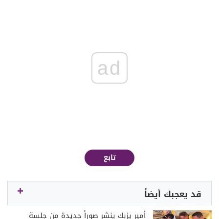
ad
تابع
قد يعجبك أيضاً
أمير يزبك ينشر صوراً جديدة من جلسة