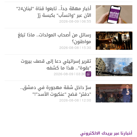
أخبار مهمّة جداً.. تابعوا قناة "لبنان24"
الآن عبر "واتسآب" بكبسة زرّ
06:55 | 2026-08-09
رسائل من أصحاب المولدات.. ماذا تبلغ
مواطنون؟
15:30 | 2026-08-08
تقرير إسرائيلي دعا إلى قصف بيروت
"بقوة".. هذا ما كشفه
03:30 | 2026-08-09
سرّ داخل شقة مهجورة في دمشق..
"دفتر" فضح "عنكبوت الأسد"!"
12:00 | 2026-08-08
أخبارنا عبر بريدك الالكتروني