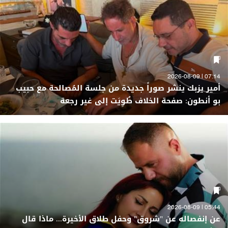
07:14 | 2026-08-09
أمير يزبك ينشر صوراً جديدة من جلسة المُصالحة مع حبيب
بو أنطون: صفحة الخلاف طُوِيَت إلى غير رجعة
05:44 | 2026-08-09
عن إنفصاله عن "شروق" وحفل طلاق الأخيرة... ماذا قال