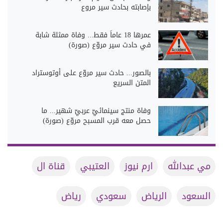
بإصابته بحادث سير مروع
​عمرها 18 عاماً فقط... وفاة ممثلة شابة
في حادث سير مروّع (صورة)
بالصور... حادث سير مروّع على أوتوستراد
المتن السريع
وفاة منتج سينمائيّ عربيّ شهير... ما
حصل معه قرب المسبح مروّع (صورة)
مي عبدالله
ارم نيوز
العتيبي
قناة ال
السعود
الرياض
سعودي
رياض