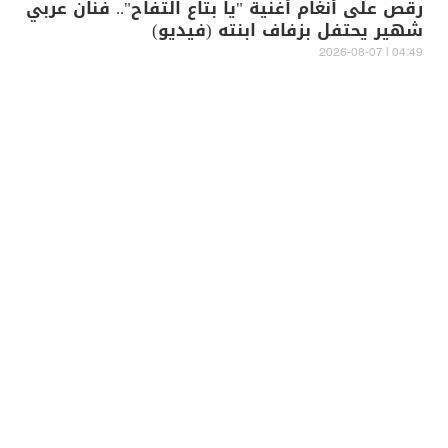
رقص على أنغام أغنية "يا بتاع التفاح".. فنان عربي
شهير يحتفل بزفاف ابنته (فيديو)
04:49 | 2026-08-07