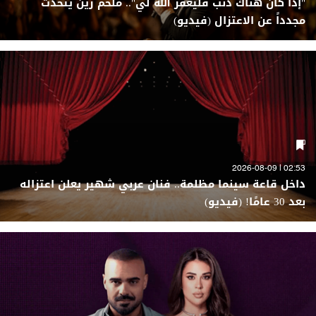
"إذا كان هناك ذنب فليغفر الله لي".. ملحم زين يتحدث
مجدداً عن الاعتزال (فيديو)
02:53 | 2026-08-09
داخل قاعة سينما مظلمة.. فنان عربي شهير يعلن اعتزاله
بعد 30 عامًا! (فيديو)