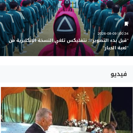
00:34 | 2026-08-09
"قبل بدء التصوير".. نتفليكس تلغي النسخة الإنكليزية من
"لعبة الحبار"
فيديو