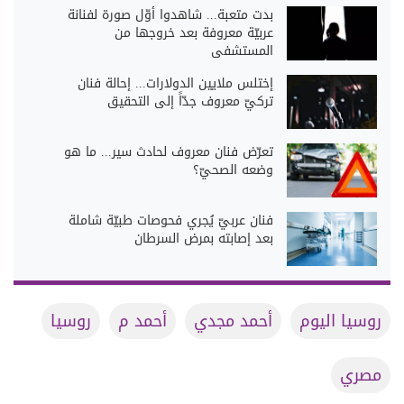
بدت متعبة... شاهدوا أوّل صورة لفنانة
عربيّة معروفة بعد خروجها من
المستشفى
إختلس ملايين الدولارات... إحالة فنان
تركيّ معروف جدّاً إلى التحقيق
تعرّض فنان معروف لحادث سير... ما هو
وضعه الصحيّ؟
فنان عربيّ يُجري فحوصات طبيّة شاملة
بعد إصابته بمرض السرطان
روسيا اليوم
أحمد مجدي
أحمد م
روسيا
مصري