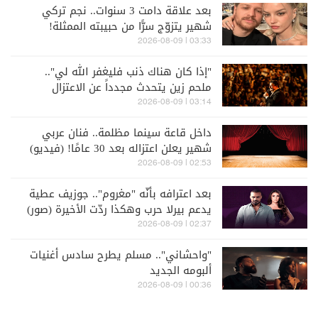
بعد علاقة دامت 3 سنوات.. نجم تركي
شهير يتزوّج سرًّا من حبيبته الممثلة!
03:33 | 2026-08-09
"إذا كان هناك ذنب فليغفر الله لي"..
ملحم زين يتحدث مجدداً عن الاعتزال
(فيديو)
03:14 | 2026-08-09
داخل قاعة سينما مظلمة.. فنان عربي
شهير يعلن اعتزاله بعد 30 عامًا! (فيديو)
02:53 | 2026-08-09
بعد اعترافه بأنّه "مغروم".. جوزيف عطية
يدعم بيرلا حرب وهكذا ردّت الأخيرة (صور)
02:37 | 2026-08-09
"واحشاني".. مسلم يطرح سادس أغنيات
ألبومه الجديد
00:36 | 2026-08-09