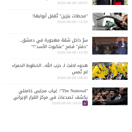
08:07 | 2026-08-08
"محطات بنزين" تُقفل أبوابها!
13:20 | 2026-08-08
سرّ داخل شقة مهجورة في دمشق..
"دفتر" فضح "عنكبوت الأسد"!"
12:00 | 2026-08-08
هدوء لافت لـ حزب الله.. الخطوط الحمراء
لم تُمس
08:00 | 2026-08-08
"The National": غياب مجتبى خامنئي
يكشف تصدعات في مركز القرار الإيراني
09:30 | 2026-08-08