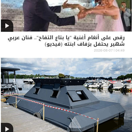
رقص على أنغام أغنية "يا بتاع التفاح".. فنان عربي
شهير يحتفل بزفاف ابنته (فيديو)
04:49 | 2026-08-07