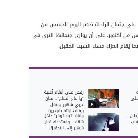
زة على جثمان الراحلة ظهر اليوم الخميس من
من أكتوبر، على أن يوارى جثمانها الثرى في
ا يُقام العزاء مساء السبت المقبل.
رقص على أنغام أغنية
على
"يا بتاع التفاح".. فنان
عربي شهير يحتفل
بزفاف ابنته (فيديو)
طان..
وفاة "تيك توكر" داخل
شاب
شقة... واستدعاء فنان
شهير إلى التحقيق