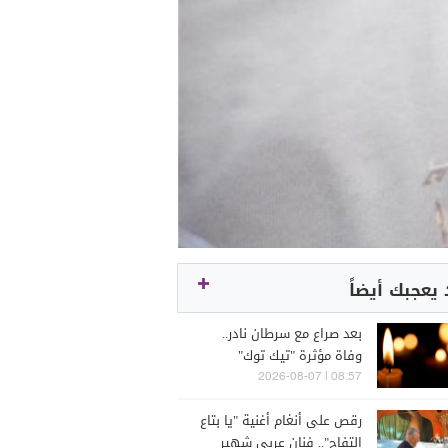
يعجبك أيضاً
بعد صراع مع سرطان نادر..
وفاة مؤثرة "تيك توك"
08:57 | 2026-08-07
رقص على أنغام أغنية "يا بتاع
التفاح".. فنان عربي شهير