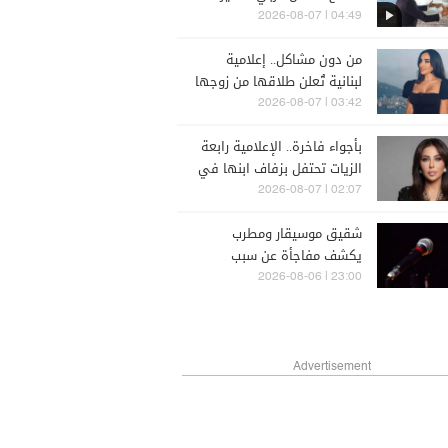
يحتفل بزفاف ابنته (فيديو)
04:49 | 2026-08-07
من دون مشاكل.. إعلامية
لبنانية تُعلن طلاقها من زوجها
رجل الأعمال
03:42 | 2026-08-07
بأجواء فاخرة.. الإعلامية رابعة
الزيات تحتفل بزفاف ابنها في
البترون (فيديو)
02:07 | 2026-08-07
شقيق موسيقار ومطرب
يكشف مفاجأة عن سبب
فقدانه البصر قبل وفاته
23:00 | 2026-08-06
Advertisement