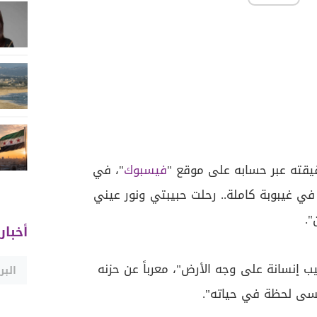
قته عبر حسابه على موقع "
فيسبوك
"، في
رة قائلاً: "بعد 73 يوماً في غيبوبة كاملة.. رحلت حبيبتي ونور عيني
".
أخبار
 إنسانة على وجه الأرض"، معرباً عن حزنه
أقسى لحظة في حياته".