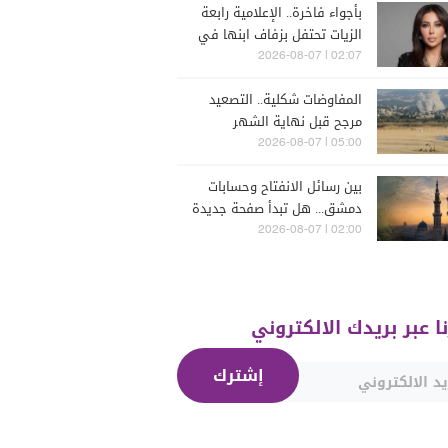
بأجواء فاخرة.. الإعلامية رابعة
الزيات تحتفل بزفاف ابنها في
البترون (فيديو)
02:07 | 2026-08-07
المفاوضات شكلية.. التصعيد
مرجح قبل نهاية الشهر
05:00 | 2026-08-07
بين رسائل الانفتاح وحسابات
دمشق... هل تبدأ صفحة جديدة
بين "حزب الله" وسوريا -
02:00 | 2026-08-07
الشرع؟
نا عبر بريدك الالكتروني
إشترك