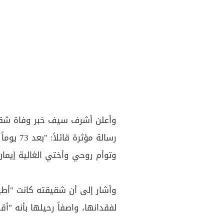
وأعلن أشرف سيف خبر وفاة شقي
رسالة مؤث
وتوأم روحي وأختي الغالية إيمان
وأشار إلى أن شقيقته كانت "أطيب
لفقدانها، واصفاً رحيلها بأنه "