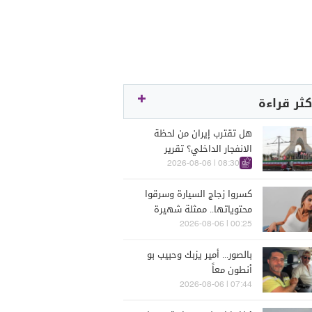
كثر قراءة
هل تقترب إيران من لحظة
الانفجار الداخلي؟ تقرير
اسرائيلي يكشف الكواليس
08:30 | 2026-08-06
كسروا زجاج السيارة وسرقوا
محتوياتها.. ممثلة شهيرة
تتعرّض للسرقة في الرملة
00:25 | 2026-08-06
البيضاء (فيديو)
بالصور... أمير يزبك وحبيب بو
أنطون معاً
07:44 | 2026-08-06