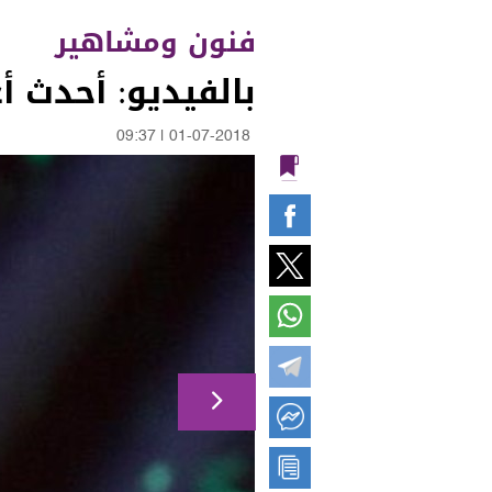
فنون ومشاهير
بالفيديو: أحدث أع
09:37
|
01-07-2018