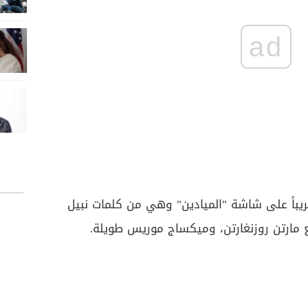
ad
ريباً على شاشة "الميادين" وهي من كلمات نبيل
يع مارتن روزنغارتن، وميكساج موريس طويلة.