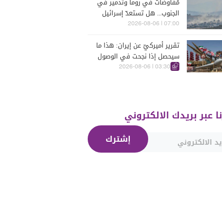
مُفاوضات في روما وتدمير في
الجنوب... هل تستعدّ إسرائيل
للحرب؟
07:00 | 2026-08-06
تقرير أميركيّ عن إيران: هذا ما
سيحصل إذا نجحت في الوصول
إلى هذه الدولة الآسيويّة
03:30 | 2026-08-06
نا عبر بريدك الالكتروني
إشترك