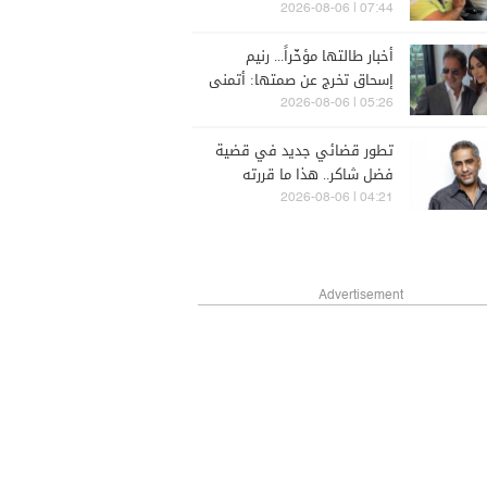
07:44 | 2026-08-06
أخبار طالتها مؤخّراً... رنيم
إسحاق تخرج عن صمتها: أتمنى
لأمير يزبك التوفيق
05:26 | 2026-08-06
تطور قضائي جديد في قضية
فضل شاكر.. هذا ما قررته
المحكمة العسكرية
04:21 | 2026-08-06
Advertisement