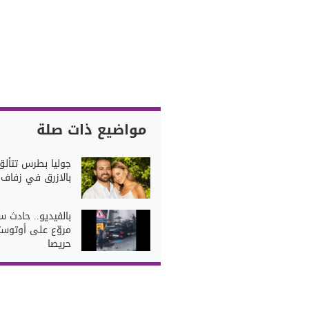
مواضيع ذات صلة
جوليا بطرس تتألق
بالازرق في زفاف ا
بالفيديو.. حادث س
مروّع على أوتوست
حريصا