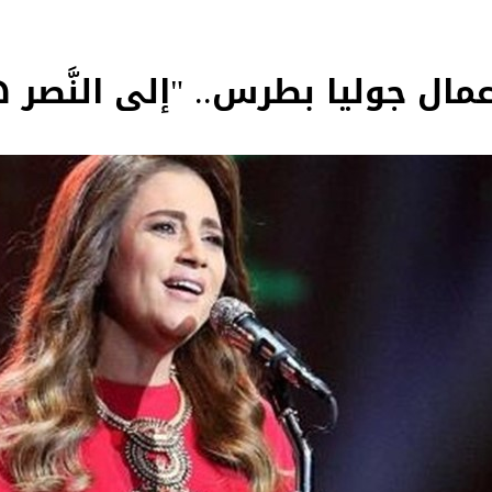
مال جوليا بطرس.. "إلى النَّصر ه