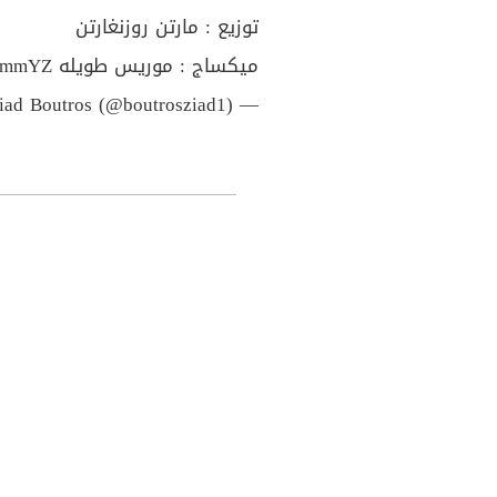
توزيع : مارتن روزنغارتن
ميكساج : موريس طويله
jTmmYZ
— Ziad Boutros (@boutrosziad1)