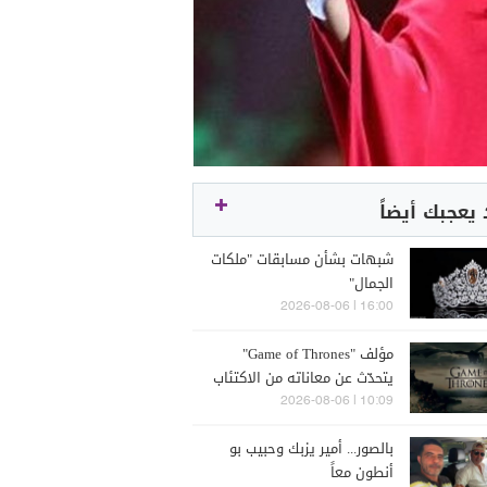
يعجبك أيضاً
شبهات بشأن مسابقات "ملكات
الجمال"
16:00 | 2026-08-06
مؤلف "Game of Thrones"
يتحدّث عن معاناته من الاكتئاب
10:09 | 2026-08-06
بالصور... أمير يزبك وحبيب بو
أنطون معاً