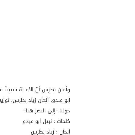
وأعلن بطرس أنّ الأغنية ستبثّ ق
أبو عبدو، ألحان زياد بطرس، توز
جوليا "إلى النصر هيا"
كلمات : نبيل أبو عبدو
ألحان : زياد بطرس