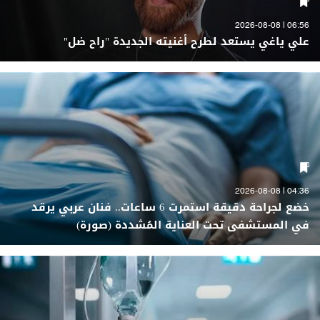
06:56 | 2026-08-08
علي ياغي يستعد لطرح أغنيته الجديدة "راح ضل"
04:36 | 2026-08-08
خضع لجراحة دقيقة استمرت 6 ساعات.. فنان عربي يرقد
في المستشفى تحت العناية المُشددة (صورة)