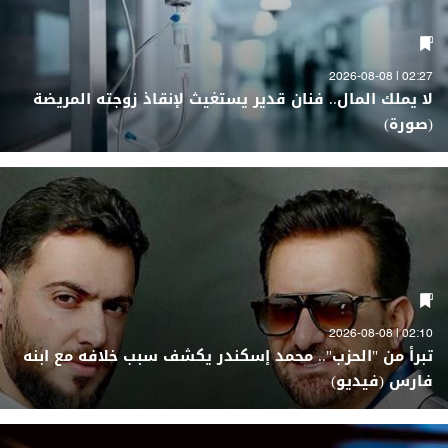
02:27 | 2026-08-08
لا يملك المال.. فنان قدير يستغيث لإنقاذ زوجته المريضة
(صورة)
02:10 | 2026-08-08
تبرأ من "الحزب".. محمد إسكندر يكشف سبب خلافه مع ابنه
فارس (فيديو)