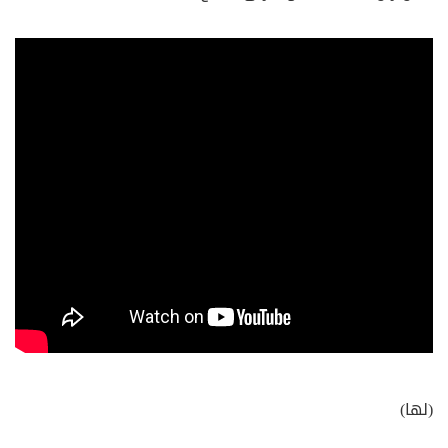
(لها)