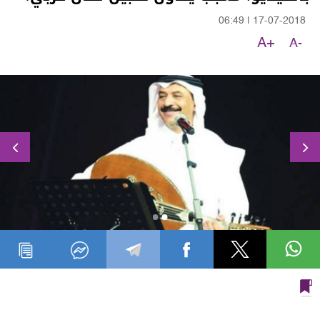
06:49
|
17-07-2018
A+
A-