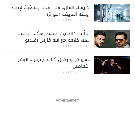
لا يملك المال.. فنان قدير يستغيث لإنقاذ
زوجته المريضة (صورة)
02:27 | 2026-08-08
تبرأ من "الحزب".. محمد إسكندر يكشف
سبب خلافه مع ابنه فارس (فيديو)
02:10 | 2026-08-08
عمرو دياب يدخل كتاب غينيس.. اليكم
التفاصيل
23:00 | 2026-08-07
Advertisement