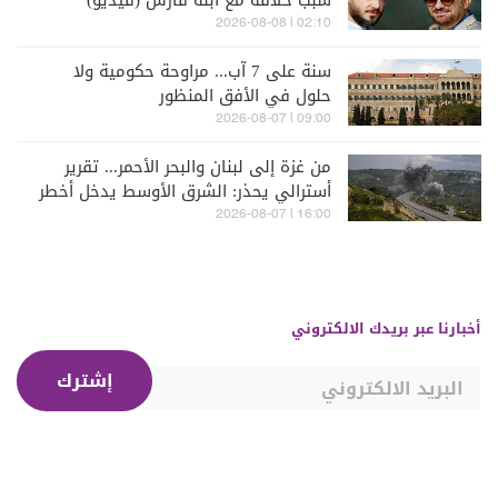
سبب خلافه مع ابنه فارس (فيديو)
02:10 | 2026-08-08
سنة على 7 آب... مراوحة حكومية ولا
حلول في الأفق المنظور
09:00 | 2026-08-07
من غزة إلى لبنان والبحر الأحمر... تقرير
أسترالي يحذر: الشرق الأوسط يدخل أخطر
مراحله
16:00 | 2026-08-07
أخبارنا عبر بريدك الالكتروني
إشترك