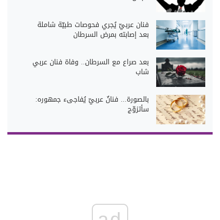
فنان عربيّ يُجري فحوصات طبيّة شاملة
بعد إصابته بمرض السرطان
بعد صراع مع السرطان.. وفاة فنان عربي
شاب
بالصورة... فنانٌ عربيّ يُفاجىء جمهوره:
سأتزوّج
ad