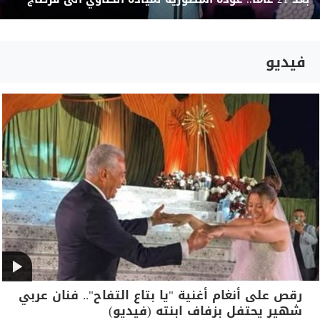
فيديو
رقص على أنغام أغنية "يا بتاع التفاح".. فنان عربي
شهير يحتفل بزفاف ابنته (فيديو)