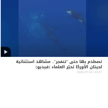
تصطدم بها حتى "تنفجر".. مشاهد استثنائية
لحيتان الأوركا تحيّر العلماء (فيديو)
03:57 | 2026-07-24