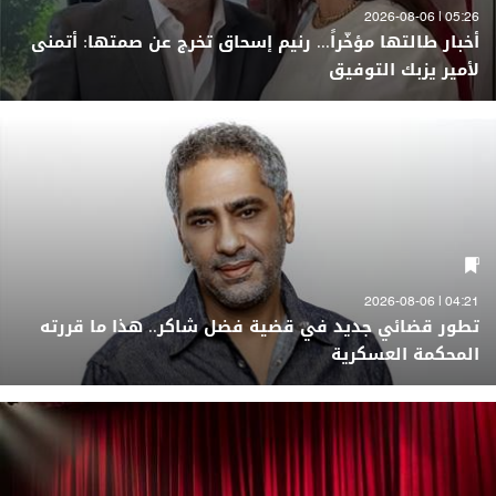
05:26 | 2026-08-06
أخبار طالتها مؤخّراً... رنيم إسحاق تخرج عن صمتها: أتمنى
لأمير يزبك التوفيق
04:21 | 2026-08-06
تطور قضائي جديد في قضية فضل شاكر.. هذا ما قررته
المحكمة العسكرية