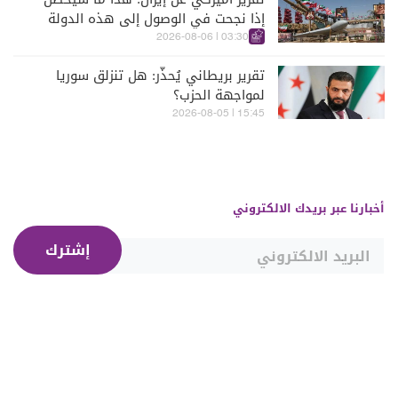
إذا نجحت في الوصول إلى هذه الدولة
الآسيويّة
03:30 | 2026-08-06
تقرير بريطاني يُحذّر: هل تنزلق سوريا
لمواجهة الحزب؟
15:45 | 2026-08-05
أخبارنا عبر بريدك الالكتروني
إشترك