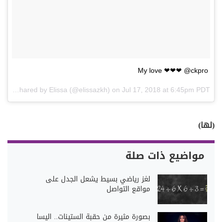
My love ❤❤❤ @ckpro
A post shared by
Elissa
(@elissazkh) on
Jul 17, 2018 at 6:45pm PDT
(لها)
مواضيع ذات صلة
لغز رياضي بسيط يشعل الجدل على
مواقع التواصل
بصورة مثيرة من حقبة الستينات.. اليسا