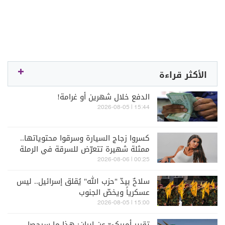
الأكثر قراءة
الدفع خلال شهرين أو غرامة!
15:44 | 2026-08-05
كسروا زجاج السيارة وسرقوا محتوياتها..
ممثلة شهيرة تتعرّض للسرقة في الرملة
البيضاء (فيديو)
00:25 | 2026-08-06
سلاحٌ بيدّ "حزب الله" يُقلق إسرائيل.. ليس
عسكرياً ويخصّ الجنوب
15:00 | 2026-08-05
تقرير أميركيّ عن إيران: هذا ما سيحصل