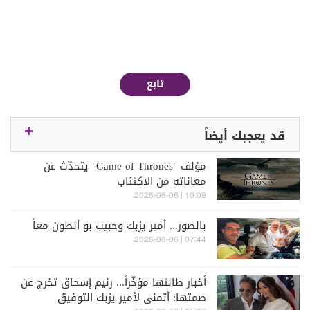
تابع
قد يعجبك أيضاً
مؤلف "Game of Thrones" يتحدّث عن
معاناته من الاكتئاب
10:09 | 2026-08-06
بالصور... أمير يزبك وحبيب بو أنطون معاً
07:44 | 2026-08-06
أخبار طالتها مؤخّراً... رنيم إسحاق تخرج عن
صمتها: أتمنى لأمير يزبك التوفيق