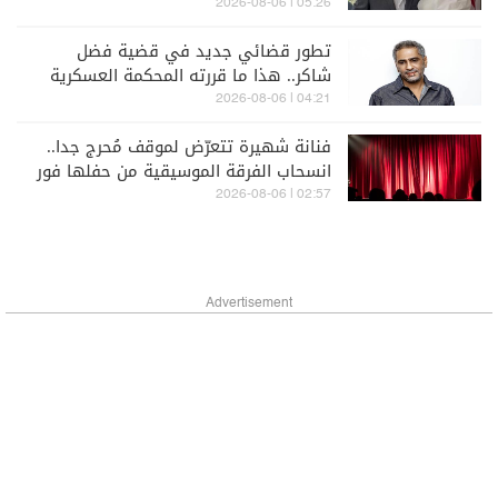
05:26 | 2026-08-06
تطور قضائي جديد في قضية فضل
شاكر.. هذا ما قررته المحكمة العسكرية
04:21 | 2026-08-06
فنانة شهيرة تتعرّض لموقف مُحرج جدا..
انسحاب الفرقة الموسيقية من حفلها فور
دخولها المسرح! (فيديو)
02:57 | 2026-08-06
Advertisement