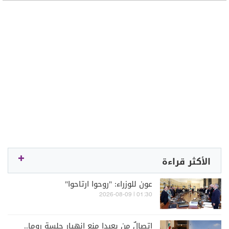
الأكثر قراءة
عون للوزراء: "روحوا ارتاحوا"
01:30 | 2026-08-09
اتصالٌ من بعبدا منع انهيار جلسة روما..