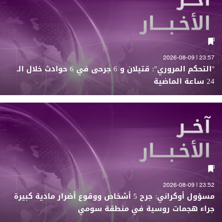
23:57 | 2026-08-09
"التحكم المروري": قتيلان و 6 جرحى في 6 حوادث خلال الـ
24 ساعة الماضية
23:52 | 2026-08-09
مسؤول أوكراني: جرح 5 أشخاص ووقوع أضرار مادية كبيرة
جراء هجمات روسية في منطقة سومي