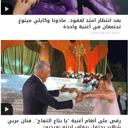
بعد انتظار امتد لعقود.. مادونا وكايلي مينوغ
تجتمعان في أغنية واحدة
04:51 | 2026-08-09
رقص على أنغام أغنية "يا بتاع التفاح".. فنان عربي
شهير يحتفل بزفاف ابنته (فيديو)