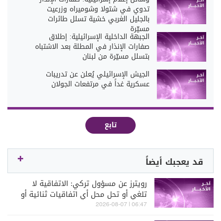
تدوي في شتولا وشوميراه وزرعيت
بالجليل الغربي خشية تسلل طائرات
مسيّرة
الجبهة الداخلية الإسرائيلية: إطلاق
صفارات الإنذار في المطلة بعد الاشتباه
بتسلل مسيّرة من لبنان
الجيش الإسرائيلي يُعلن عن تدريبات
عسكرية غداً في مرتفعات الجولان
تابع
قد يعجبك أيضاً
رويترز عن مسؤول تركي: الاتفاقية لا
تلغي أو تحل محل أي اتفاقيات ثنائية أو
متعددة الأطراف
06:47 | 2026-08-07