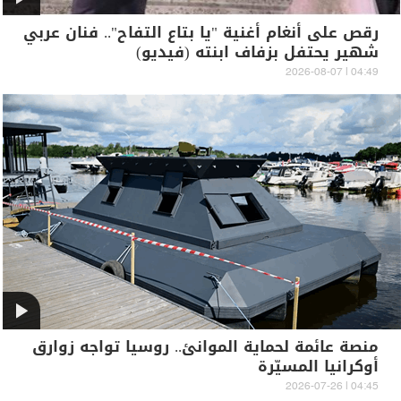
رقص على أنغام أغنية "يا بتاع التفاح".. فنان عربي
شهير يحتفل بزفاف ابنته (فيديو)
04:49 | 2026-08-07
منصة عائمة لحماية الموانئ.. روسيا تواجه زوارق
أوكرانيا المسيّرة
04:45 | 2026-07-26