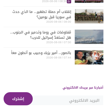
الكواليس
08:30 | 2026-08-06
إنقلاب أم حملة تطهير... ما الذي حدث
في سوريا قبل يومين؟
08:00 | 2026-08-06
مُفاوضات في روما وتدمير في الجنوب...
هل تستعدّ إسرائيل للحرب؟
07:00 | 2026-08-06
بالصور... أمير يزبك وحبيب بو أنطون معاً
07:44 | 2026-08-06
أخبارنا عبر بريدك الالكتروني
إشترك